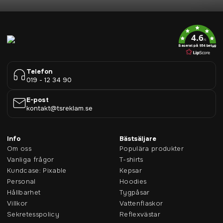
4.6
/5
Baserat på 954 betyg
Telefon
019 - 12 34 90
E-post
kontakt@tsreklam.se
Info
Bästsäljare
Om oss
Populära produkter
Vanliga frågor
T-shirts
Kundcase: Pixable
Kepsar
Personal
Hoodies
Hållbarhet
Tygpåsar
Villkor
Vattenflaskor
Sekretesspolicy
Reflexvästar