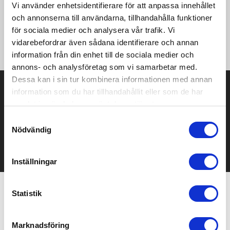
säker laddning av en mängd olika enheter. SlimLine Charger har
Vi använder enhetsidentifierare för att anpassa innehållet
en säkerhetsfunktion för automatisk standby för extra
och annonserna till användarna, tillhandahålla funktioner
sinnesfrid och kombinerar tillförlitlighet, snabbhet och
för sociala medier och analysera vår trafik. Vi
bärbarhet i en elegant design. Tillverkad av 97 % GRS-
vidarebefordrar även sådana identifierare och annan
certifierad återvunnen plast.
information från din enhet till de sociala medier och
annons- och analysföretag som vi samarbetar med.
Dessa kan i sin tur kombinera informationen med annan
Prisuppgift på mailen?
information som du har tillhandahållit eller som de har
samlat in när du har använt deras tjänster.
Kontakta oss här för att få förslag på produkt och pris över
mailen.
Samtyckesval
Det går också utmärkt att bara ställa frågor!
Nödvändig
KONTAKTA OSS
Inställningar
Statistik
Relaterade produkter
Marknadsföring