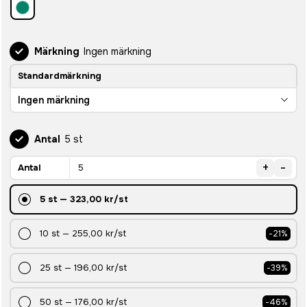
Märkning
Ingen märkning
Standardmärkning
Ingen märkning
Antal
5 st
+
-
Antal
5
st
—
323,00 kr
/st
10
st
—
255,00 kr
/st
-
21
%
25
st
—
196,00 kr
/st
-
39
%
50
st
—
176,00 kr
/st
-
46
%