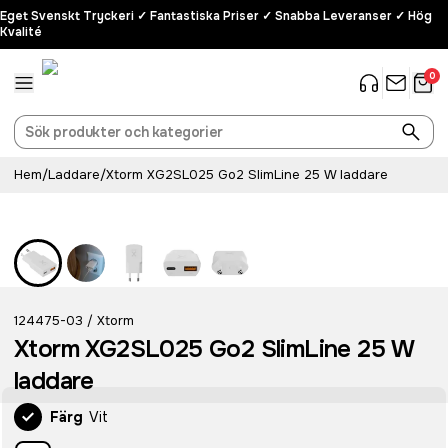
Eget Svenskt Tryckeri ✓ Fantastiska Priser ✓ Snabba Leveranser ✓ Hög
Kvalité
0
Hem
/
Laddare
/
Xtorm XG2SL025 Go2 SlimLine 25 W laddare
124475-03
Xtorm
/
Xtorm XG2SL025 Go2 SlimLine 25 W
laddare
Färg
Vit