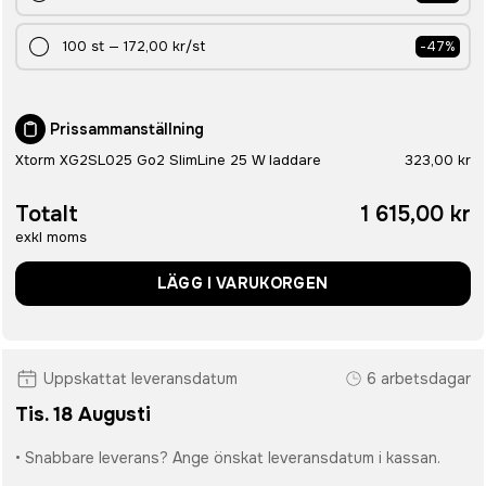
100
st
—
172,00 kr
/st
-
47
%
Prissammanställning
Xtorm XG2SL025 Go2 SlimLine 25 W laddare
323,00 kr
Totalt
1 615,00 kr
exkl moms
LÄGG I VARUKORGEN
Uppskattat leveransdatum
6 arbetsdagar
Tis. 18 Augusti
• Snabbare leverans? Ange önskat leveransdatum i kassan.