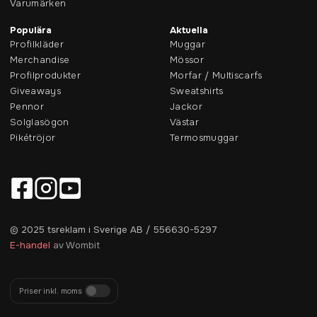
Varumärken
Populära
Aktuella
Profilkläder
Muggar
Merchandise
Mössor
Profilprodukter
Morfar / Multiscarfs
Giveaways
Sweatshirts
Pennor
Jackor
Solglasögon
Västar
Pikétröjor
Termosmuggar
© 2025 tsreklam i Sverige AB / 556630-5297
E-handel
av Wombit
Priser inkl. moms