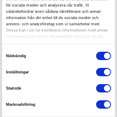
#E150 T-Shirt
#E150 /women T-Shirt
för sociala medier och analysera vår trafik. Vi
fr. 35,40 kr exkl moms
fr. 29,00 kr exkl moms
vidarebefordrar även sådana identifierare och annan
information från din enhet till de sociala medier och
annons- och analysföretag som vi samarbetar med.
Dessa kan i sin tur kombinera informationen med annan
information som du har tillhandahållit eller som de har
samlat in när du har använt deras tjänster.
Samtyckesval
Nödvändig
Inställningar
Eco
Eco
Statistik
Organic Inspire LSL T /men
Organic Inspire LSL T
/women
fr. 75,00 kr exkl moms
fr. 75,00 kr exkl moms
Marknadsföring