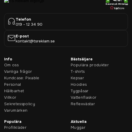
/5
Baserat på 954 betyg
Telefon
019 - 12 34 90
E-post
kontakt@tsreklam.se
Info
Bästsäljare
Om oss
Populära produkter
Vanliga frågor
T-shirts
Kundcase: Pixable
Kepsar
Personal
Hoodies
Hållbarhet
Tygpåsar
Villkor
Vattenflaskor
Sekretesspolicy
Reflexvästar
Varumärken
Populära
Aktuella
Profilkläder
Muggar