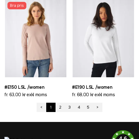
Bra pris
#E150 LSL /women
#E190 LSL /women
fr. 63,00 kr exkl moms
fr. 68,00 kr exkl moms
<
1
2
3
4
5
>
4.6