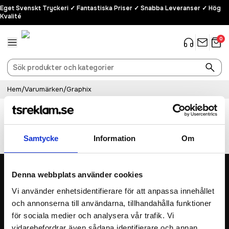
Eget Svenskt Tryckeri ✓ Fantastiska Priser ✓ Snabba Leveranser ✓ Hög
Kvalité
0
Hem
/
Varumärken
/
Graphix
Graphix
Samtycke
Information
Om
Denna webbplats använder cookies
4.6
/5
Vi använder enhetsidentifierare för att anpassa innehållet
Baserat på 954 betyg
och annonserna till användarna, tillhandahålla funktioner
för sociala medier och analysera vår trafik. Vi
Telefon
019 - 12 34 90
vidarebefordrar även sådana identifierare och annan