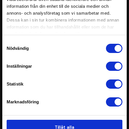
information från din enhet till de sociala medier och
E-post
annons- och analysföretag som vi samarbetar med.
kontakt@tsreklam.se
Dessa kan i sin tur kombinera informationen med annan
information som du har tillhandahållit eller som de har
Info
Bästsäljare
samlat in när du har använt deras tjänster.
Om oss
Populära produkter
Samtyckesval
Vanliga frågor
T-shirts
Nödvändig
Kundcase: Pixable
Kepsar
Personal
Hoodies
Hållbarhet
Tygpåsar
Inställningar
Villkor
Vattenflaskor
Sekretesspolicy
Reflexvästar
Varumärken
Statistik
Populära
Aktuella
Profilkläder
Muggar
Marknadsföring
Merchandise
Mössor
Profilprodukter
Morfar / Multiscarfs
Giveaways
Sweatshirts
Pennor
Jackor
Tillåt alla