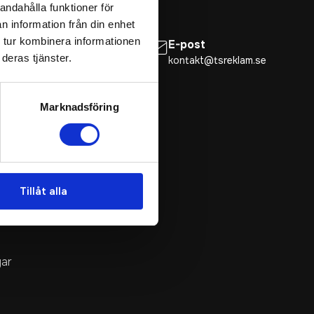
andahålla funktioner för
n information från din enhet
 tur kombinera informationen
Telefon
E-post
deras tjänster.
019 - 12 34 90
kontakt@tsreklam.se
Marknadsföring
tiscarfs
Tillåt alla
ar