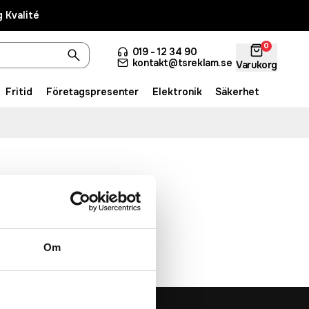
 Kvalité
0
019 - 12 34 90
kontakt@tsreklam.se
Varukorg
Fritid
Företagspresenter
Elektronik
Säkerhet
Om