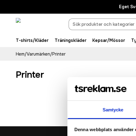
Eget Sv
T-shirts/Kläder
Träningskläder
Kepsar/Mössor
T
Hem
/
Varumärken
/
Printer
Printer
Samtycke
Denna webbplats använder 