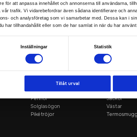
e för att anpassa innehållet och annonserna till användarna, tillh
vår trafik. Vi vidarebefordrar även sådana identifierare och anna
nnons- och analysföretag som vi samarbetar med. Dessa kan i sin
har tillhandahållit eller som de har samlat in när du har använt 
Inställningar
Statistik
Populära
Aktuella
r
Profilkläder
Muggar
Merchandise
Mössor
Profilprodukter
Morfar / Mul
Tillåt urval
Giveaways
Sweatshirts
Pennor
Jackor
Solglasögon
Västar
Pikétröjor
Termosmugg