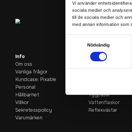
Vi använder enhetsidentifierar
sociala medier och analysera 
Service rating
till de sociala medier och a
4.6
/5
med annan information som du 
Baserat på 954 betyg
Samtyckesval
Nödvändig
Info
Bästsäljare
Om oss
Populära produkte
Vanliga frågor
T-shirts
Kundcase: Pixable
Kepsar
Personal
Hoodies
Hållbarhet
Tygpåsar
Villkor
Vattenflaskor
Sekretesspolicy
Reflexvästar
Varumärken