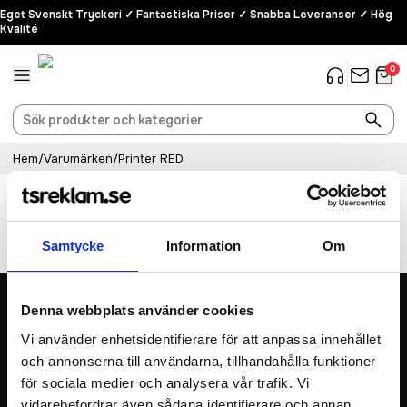
Eget Svenskt Tryckeri ✓ Fantastiska Priser ✓ Snabba Leveranser ✓ Hög
Kvalité
0
Hem
/
Varumärken
/
Printer RED
Printer RED
Samtycke
Information
Om
Denna webbplats använder cookies
4.6
/5
Vi använder enhetsidentifierare för att anpassa innehållet
Baserat på 954 betyg
och annonserna till användarna, tillhandahålla funktioner
för sociala medier och analysera vår trafik. Vi
Telefon
019 - 12 34 90
vidarebefordrar även sådana identifierare och annan