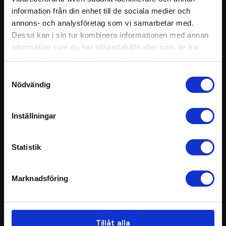
information från din enhet till de sociala medier och
E-post
annons- och analysföretag som vi samarbetar med.
kontakt@tsreklam.se
Dessa kan i sin tur kombinera informationen med annan
information som du har tillhandahållit eller som de har
Info
Bästsäljare
samlat in när du har använt deras tjänster.
Om oss
Populära produkter
Samtyckesval
Vanliga frågor
T-shirts
Nödvändig
Kundcase: Pixable
Kepsar
Personal
Hoodies
Hållbarhet
Tygpåsar
Inställningar
Villkor
Vattenflaskor
Sekretesspolicy
Reflexvästar
Varumärken
Statistik
Populära
Aktuella
Profilkläder
Muggar
Marknadsföring
Merchandise
Mössor
Profilprodukter
Morfar / Multiscarfs
Giveaways
Sweatshirts
Pennor
Jackor
Tillåt alla