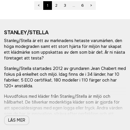
<
1
2
3
...
6
>
STANLEY/STELLA
Stanley/Stella är ett av marknadens hetaste varumärken, den
höga modegraden samt ett stort hjärta för miljön har skapat
ett klädmärke som uppskattas av dem som bär det. Är ni nästa
företaget att testa?
Stanley/Stella startades 2012 av grundaren Jean Chabert med
fokus på enkelhet och miljö. Idag finns de i 34 länder, har 10
fabriker, 5 ECO certifikat, 180 modeller i 110 färger och har
120+ anställda.
Huvudfokus med kläder från Stanley/Stella är miljö och
hållbarhet. De tillverkar moderiktiga kläder som är gjorda för
att specialdesignas med egen logga eller tryck. Andra värden
som de har är innovation, sträva efter perfektion och att
behandla all personal med respekt.
LÄS MER