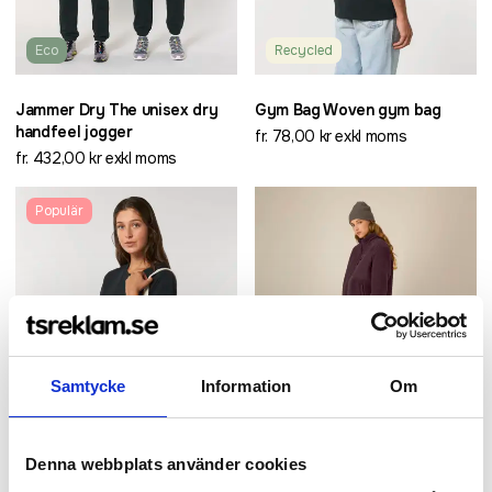
Eco
Recycled
Jammer Dry The unisex dry
Gym Bag Woven gym bag
handfeel jogger
fr. 78,00 kr exkl moms
fr. 432,00 kr exkl moms
Populär
Samtycke
Information
Om
Recycled
Recycled
Denna webbplats använder cookies