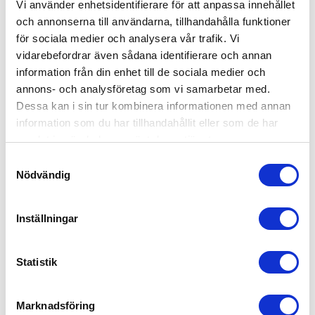
Tote Bag Woven tote bag
Vi använder enhetsidentifierare för att anpassa innehållet
Mid Tote Bag The woven mid
weigth tote bag
fr. 53,00 kr exkl moms
och annonserna till användarna, tillhandahålla funktioner
fr. 49,20 kr exkl moms
för sociala medier och analysera vår trafik. Vi
vidarebefordrar även sådana identifierare och annan
information från din enhet till de sociala medier och
annons- och analysföretag som vi samarbetar med.
Dessa kan i sin tur kombinera informationen med annan
information som du har tillhandahållit eller som de har
samlat in när du har använt deras tjänster.
Samtyckesval
Nödvändig
Recycled
Eco
Inställningar
Shopping Bag 2.0 The woven
RE-Cruiser The unisex
Statistik
shopping bag
recycled hoodie sweatshirt
fr. 89,00 kr exkl moms
fr. 331,00 kr exkl moms
Marknadsföring