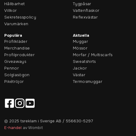
Hållbarhet
Tygpåsar
Villkor
Vattenflaskor
Sekretesspolicy
Reflexvästar
Varumärken
Populära
Aktuella
Profilkläder
Muggar
Merchandise
Mössor
Profilprodukter
Morfar / Multiscarfs
Giveaways
Sweatshirts
Pennor
Jackor
Solglasögon
Västar
Pikétröjor
Termosmuggar
© 2025 tsreklam i Sverige AB / 556630-5297
E-handel
av Wombit