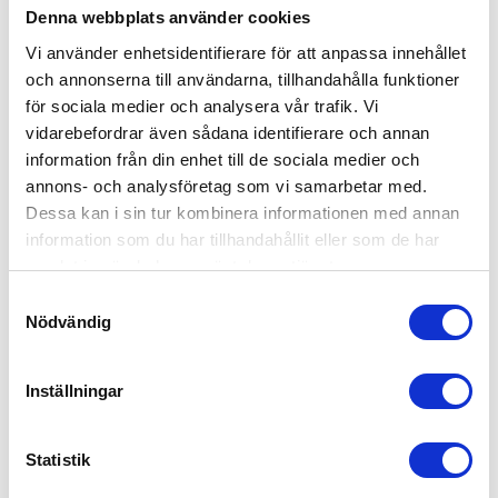
fr. 181,00 kr exkl moms
Denna webbplats använder cookies
Vi använder enhetsidentifierare för att anpassa innehållet
och annonserna till användarna, tillhandahålla funktioner
för sociala medier och analysera vår trafik. Vi
vidarebefordrar även sådana identifierare och annan
information från din enhet till de sociala medier och
annons- och analysföretag som vi samarbetar med.
Dessa kan i sin tur kombinera informationen med annan
information som du har tillhandahållit eller som de har
samlat in när du har använt deras tjänster.
Recycled
Recycled
Samtyckesval
Nödvändig
Pure Glow USB
Lucid 5W ficklampa RCS
återuppladdningsbar
certifierad återvunnen plast
bordslampa RCS plast
Inställningar
& bambu
fr. 330,00 kr exkl moms
fr. 198,00 kr exkl moms
Statistik