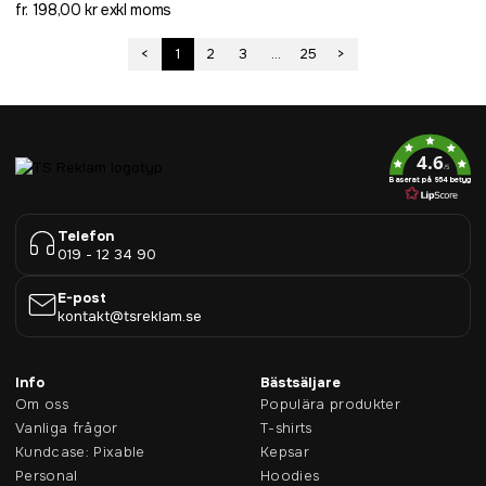
fr. 198,00 kr exkl moms
<
1
2
3
...
25
>
4.6
/5
Baserat på 954 betyg
Telefon
019 - 12 34 90
E-post
kontakt@tsreklam.se
Info
Bästsäljare
Om oss
Populära produkter
Vanliga frågor
T-shirts
Kundcase: Pixable
Kepsar
Personal
Hoodies