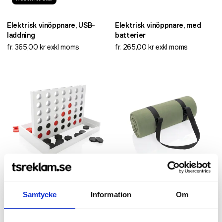
Elektrisk vinöppnare, USB-
Elektrisk vinöppnare, med
laddning
batterier
fr. 365,00 kr exkl moms
fr. 265,00 kr exkl moms
Recycled
Samtycke
Information
Om
Fyra på rad i trä
Impact AWARE™ RPET
picknickfilt
fr. 128,00 kr exkl moms