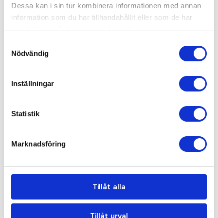
Dessa kan i sin tur kombinera informationen med annan
information som du har tillhandahållit eller som de har
samlat in när du har använt deras tjänster.
Samtyckesval
Beamix cykelbelysningsset
Bellix cykelklocka
Nödvändig
fr. 23,20 kr exkl moms
fr. 14,20 kr exkl moms
Bra pris
Inställningar
Statistik
Marknadsföring
Tillåt alla
Hyper handledssvettband
Elian mössa av RPET med
Tillåt urval
sublimering