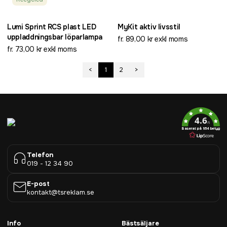
Lumi Sprint RCS plast LED
MyKit aktiv livsstil
uppladdningsbar löparlampa
fr. 89,00 kr exkl moms
fr. 73,00 kr exkl moms
<
1
2
>
4.6
/5
Baserat på 954 betyg
Telefon
019 - 12 34 90
E-post
kontakt@tsreklam.se
Info
Bästsäljare