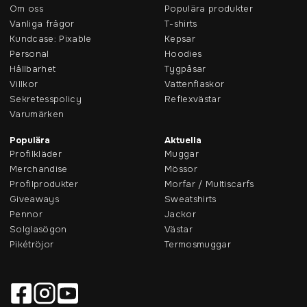
Om oss
Populära produkter
Vanliga frågor
T-shirts
Kundcase: Pixable
Kepsar
Personal
Hoodies
Hållbarhet
Tygpåsar
Villkor
Vattenflaskor
Sekretesspolicy
Reflexvästar
Varumärken
Populära
Aktuella
Profilkläder
Muggar
Merchandise
Mössor
Profilprodukter
Morfar / Multiscarfs
Giveaways
Sweatshirts
Pennor
Jackor
Solglasögon
Västar
Pikétröjor
Termosmuggar