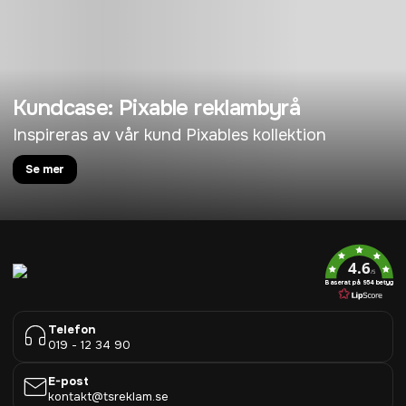
Kundcase: Pixable reklambyrå
Inspireras av vår kund Pixables kollektion
Se mer
4.6
/5
Baserat på 954 betyg
Telefon
019 - 12 34 90
E-post
kontakt@tsreklam.se