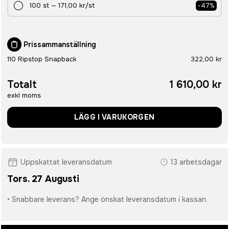
100
st
—
171,00 kr
/st
-
47
%
Prissammanställning
110 Ripstop Snapback
322,00 kr
Totalt
1 610,00 kr
exkl moms
LÄGG I VARUKORGEN
Uppskattat leveransdatum
13 arbetsdagar
Tors. 27 Augusti
• Snabbare leverans? Ange önskat leveransdatum i kassan.