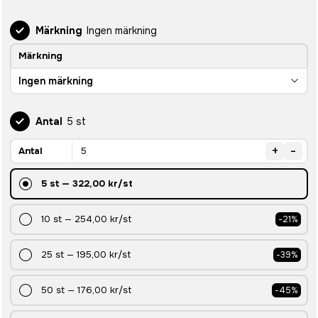
Märkning
Ingen märkning
Märkning
Ingen märkning
Antal
5 st
+
-
Antal
5
st
—
322,00 kr
/st
10
st
—
254,00 kr
/st
-
21
%
25
st
—
195,00 kr
/st
-
39
%
50
st
—
176,00 kr
/st
-
45
%