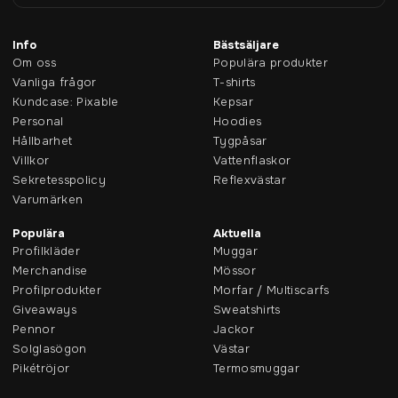
Info
Bästsäljare
Om oss
Populära produkter
Vanliga frågor
T-shirts
Kundcase: Pixable
Kepsar
Personal
Hoodies
Hållbarhet
Tygpåsar
Villkor
Vattenflaskor
Sekretesspolicy
Reflexvästar
Varumärken
Populära
Aktuella
Profilkläder
Muggar
Merchandise
Mössor
Profilprodukter
Morfar / Multiscarfs
Giveaways
Sweatshirts
Pennor
Jackor
Solglasögon
Västar
Pikétröjor
Termosmuggar