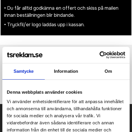
• Du får alltid godkänna en offert och skiss på mailen
innan beställningen blir bindande.
• Tryckfil/er logo laddas upp i kassan.
Produktinformation
Specifikationer
Pristabell
Recensioner
(
954
st)
Samtycke
Information
Om
·155 g/m² ·100% Polyester (Ripstop) ·6 panels ·Peak with
decorative seam ·Matching undervisor ·Precurved peak
·Snapback closure.
Denna webbplats använder cookies
Vi använder enhetsidentifierare för att anpassa innehållet
och annonserna till användarna, tillhandahålla funktioner
Prisuppgift på mailen?
för sociala medier och analysera vår trafik. Vi
vidarebefordrar även sådana identifierare och annan
Kontakta oss här för att få förslag på produkt och pris över
information från din enhet till de sociala medier och