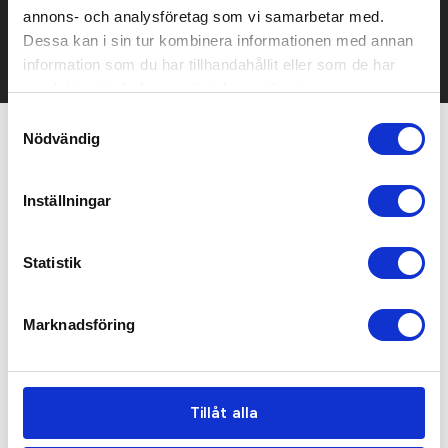
mailen.
annons- och analysföretag som vi samarbetar med.
Det går också utmärkt att bara ställa frågor!
Dessa kan i sin tur kombinera informationen med annan
KONTAKTA OSS
information som du har tillhandahållit eller som de har
samlat in när du har använt deras tjänster.
Samtyckesval
Nödvändig
Relaterade produkter
Inställningar
Bästsäljare
Bra pris
Statistik
Marknadsföring
Tillåt alla