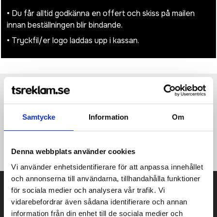
• Du får alltid godkänna en offert och skiss på mailen
innan beställningen blir bindande.
• Tryckfil/er logo laddas upp i kassan.
Produktinformation
Specifikationer
Pristabell
Recensioner
(
954
st)
Samtycke
Information
Om
·Peak: 60% Cotton, 40% Polyester ·Crown:100% Polyester
(Mesh) ·6 panels ·Peak with 8 rows of stitching ·Undervisor in
contrast colour ·Precurved peak ·Snapback closure.
Denna webbplats använder cookies
Vi använder enhetsidentifierare för att anpassa innehållet
och annonserna till användarna, tillhandahålla funktioner
Prisuppgift på mailen?
för sociala medier och analysera vår trafik. Vi
vidarebefordrar även sådana identifierare och annan
Kontakta oss här för att få förslag på produkt och pris över
information från din enhet till de sociala medier och