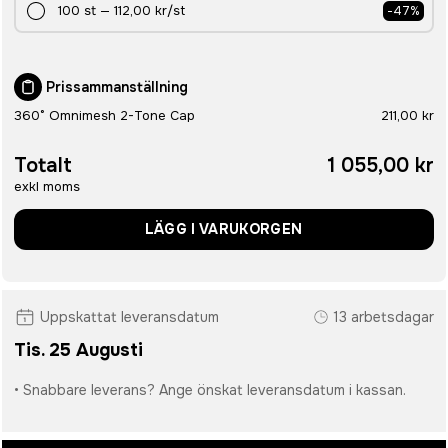
100
st
—
112,00 kr
/st
-
47
%
Prissammanställning
360° Omnimesh 2-Tone Cap
211,00 kr
Totalt
1 055,00 kr
exkl moms
LÄGG I VARUKORGEN
Uppskattat leveransdatum
13 arbetsdagar
Tis. 25 Augusti
• Snabbare leverans? Ange önskat leveransdatum i kassan.