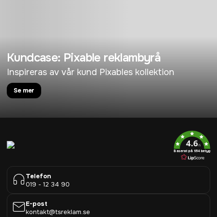
Kundcase: Pixable reklambyrå
Inspireras av vår kund Pixables kollektion
Se mer
4.6
/5
Baserat på 954 betyg
Telefon
019 - 12 34 90
E-post
kontakt@tsreklam.se