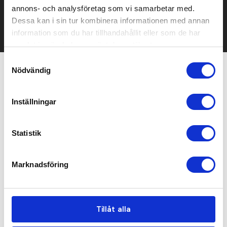
mailen.
annons- och analysföretag som vi samarbetar med.
Det går också utmärkt att bara ställa frågor!
Dessa kan i sin tur kombinera informationen med annan
KONTAKTA OSS
information som du har tillhandahållit eller som de har
samlat in när du har använt deras tjänster.
Samtyckesval
Nödvändig
Relaterade produkter
Inställningar
Bästsäljare
Bra pris
Statistik
Marknadsföring
Tillåt alla