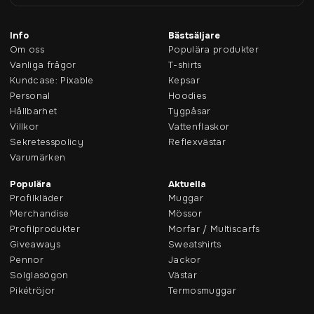
Info
Bästsäljare
Om oss
Populära produkter
Vanliga frågor
T-shirts
Kundcase: Pixable
Kepsar
Personal
Hoodies
Hållbarhet
Tygpåsar
Villkor
Vattenflaskor
Sekretesspolicy
Reflexvästar
Varumärken
Populära
Aktuella
Profilkläder
Muggar
Merchandise
Mössor
Profilprodukter
Morfar / Multiscarfs
Giveaways
Sweatshirts
Pennor
Jackor
Solglasögon
Västar
Pikétröjor
Termosmuggar