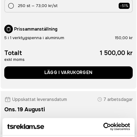
250
st
—
73,00 kr
/st
-
51
%
Prissammanställning
5 i 1 verktygspenna i aluminium
150,00 kr
Totalt
1 500,00 kr
exkl moms
LÄGG I VARUKORGEN
Uppskattat leveransdatum
7 arbetsdagar
Ons. 19 Augusti
• Snabbare leverans? Ange önskat leveransdatum i kassan.