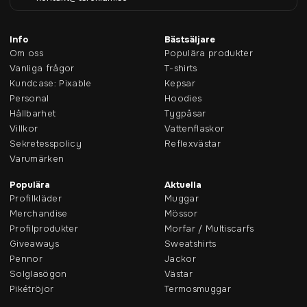
Info
Bästsäljare
Om oss
Populära produkter
Vanliga frågor
T-shirts
Kundcase: Pixable
Kepsar
Personal
Hoodies
Hållbarhet
Tygpåsar
Villkor
Vattenflaskor
Sekretesspolicy
Reflexvästar
Varumärken
Populära
Aktuella
Profilkläder
Muggar
Merchandise
Mössor
Profilprodukter
Morfar / Multiscarfs
Giveaways
Sweatshirts
Pennor
Jackor
Solglasögon
Västar
Pikétröjor
Termosmuggar