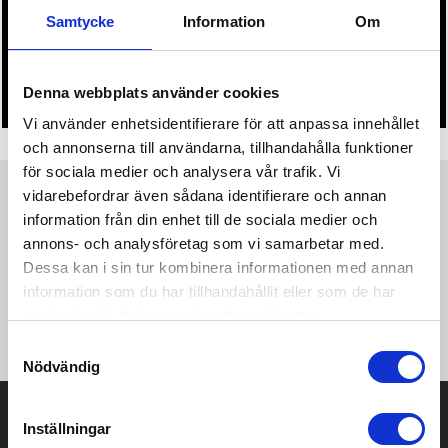
Samtycke
Information
Om
• Du får alltid godkänna en offert och skiss på mailen
innan beställningen blir bindande.
• Tryckfil/er logo laddas upp i kassan.
Denna webbplats använder cookies
Vi använder enhetsidentifierare för att anpassa innehållet
och annonserna till användarna, tillhandahålla funktioner
för sociala medier och analysera vår trafik. Vi
vidarebefordrar även sådana identifierare och annan
Produktinformation
Specifikationer
Pristabell
Recensioner
(
954
st)
information från din enhet till de sociala medier och
annons- och analysföretag som vi samarbetar med.
Multifunktionell penna med linjal (7cm), vattenpass,
Dessa kan i sin tur kombinera informationen med annan
skruvmejsel, stylus och ballpoint-penna med blått bläck (upp
information som du har tillhandahållit eller som de har
till 400m skrift). Tillverkad av högkvalitativ mässing med
samlat in när du har använt deras tjänster.
aluminiumclip.
Samtyckesval
Nödvändig
Prisuppgift på mailen?
Inställningar