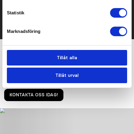
Kontakta oss här för att få förslag på produkt och pris över
mailen.
Statistik
Det går också utmärkt att bara ställa frågor!
KONTAKTA OSS
Marknadsföring
Vi hjälper er!
Tillåt alla
Få personlig hjälp av oss när ni beställer, vi finns här hela
resan, från första frågan tills ni har era nya produkter i handen.
Tillåt urval
Tryggt, prisvärt och i tid!
KONTAKTA OSS IDAG!