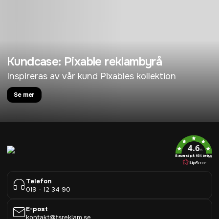
Kundcase: Pixable reklambyrå
Inspireras av vår kund Pixables kollektion
Se mer
4.6
/5
Baserat på 954 betyg
Telefon
019 - 12 34 90
E-post
kontakt@tsreklam.se