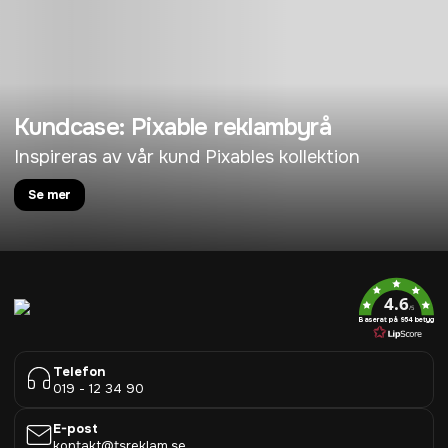
Kundcase: Pixable reklambyrå
Inspireras av vår kund Pixables kollektion
Se mer
4.6
/5
Baserat på 954 betyg
Telefon
019 - 12 34 90
E-post
kontakt@tsreklam.se