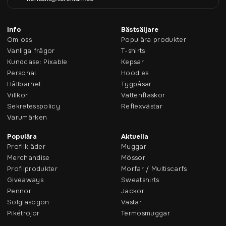
Info
Bästsäljare
Om oss
Populära produkter
Vanliga frågor
T-shirts
Kundcase: Pixable
Kepsar
Personal
Hoodies
Hållbarhet
Tygpåsar
Villkor
Vattenflaskor
Sekretesspolicy
Reflexvästar
Varumärken
Populära
Aktuella
Profilkläder
Muggar
Merchandise
Mössor
Profilprodukter
Morfar / Multiscarfs
Giveaways
Sweatshirts
Pennor
Jackor
Solglasögon
Västar
Pikétröjor
Termosmuggar