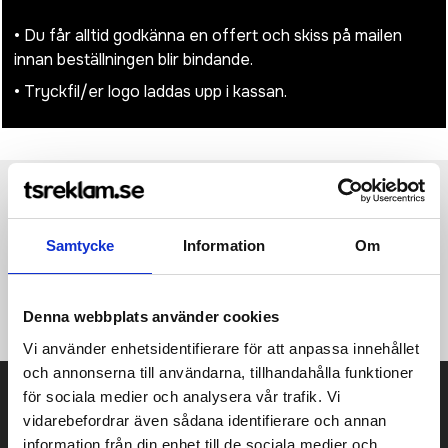
• Du får alltid godkänna en offert och skiss på mailen
innan beställningen blir bindande.
• Tryckfil/er logo laddas upp i kassan.
Produktinformation
Specifikationer
Pristabell
Recensioner
(
954
st)
Samtycke
Information
Om
·65% Polyester, 35% Cotton (Shell Fabric 1) ·Classic trucker cap
·Flat visor ·7-panel cut ·contemporary shape ·snapback size
adjustment allows for a custom fit
Denna webbplats använder cookies
Vi använder enhetsidentifierare för att anpassa innehållet
och annonserna till användarna, tillhandahålla funktioner
Prisuppgift på mailen?
för sociala medier och analysera vår trafik. Vi
vidarebefordrar även sådana identifierare och annan
Kontakta oss här för att få förslag på produkt och pris över
information från din enhet till de sociala medier och