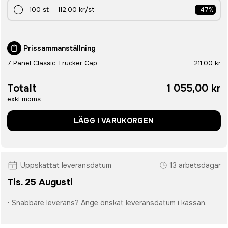
100
st
—
112,00 kr
/st
-
47
%
Prissammanställning
7 Panel Classic Trucker Cap
211,00 kr
Totalt
1 055,00 kr
exkl moms
LÄGG I VARUKORGEN
Uppskattat leveransdatum
13 arbetsdagar
Tis. 25 Augusti
• Snabbare leverans? Ange önskat leveransdatum i kassan.