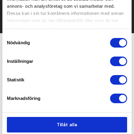
mailen.
annons- och analysföretag som vi samarbetar med.
Det går också utmärkt att bara ställa frågor!
Dessa kan i sin tur kombinera informationen med annan
KONTAKTA OSS
information som du har tillhandahållit eller som de har
samlat in när du har använt deras tjänster.
Samtyckesval
Nödvändig
Relaterade produkter
Inställningar
Bästsäljare
Bra pris
Statistik
Marknadsföring
Tillåt alla