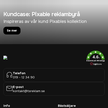
Kundcase: Pixable reklambyrå
Inspireras av vår kund Pixables kollektion
Se mer
4.6
/5
Baserat på 954 betyg
Telefon
019 - 12 34 90
E-post
kontakt@tsreklam.se
Info
Bästsäljare