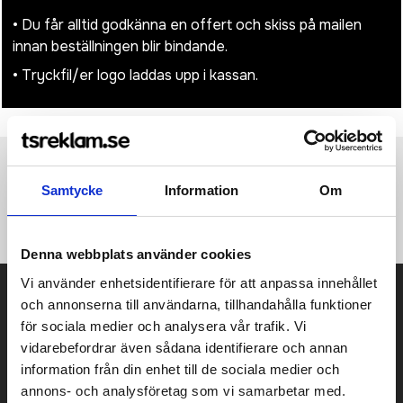
• Du får alltid godkänna en offert och skiss på mailen
innan beställningen blir bindande.
• Tryckfil/er logo laddas upp i kassan.
Produktinformation
Specifikationer
Pristabell
Recensioner
(
954
st)
Samtycke
Information
Om
Denna webbplats använder cookies
Vi använder enhetsidentifierare för att anpassa innehållet
Prisuppgift på mailen?
och annonserna till användarna, tillhandahålla funktioner
för sociala medier och analysera vår trafik. Vi
Kontakta oss här för att få förslag på produkt och pris över
vidarebefordrar även sådana identifierare och annan
mailen.
Det går också utmärkt att bara ställa frågor!
information från din enhet till de sociala medier och
annons- och analysföretag som vi samarbetar med.
KONTAKTA OSS