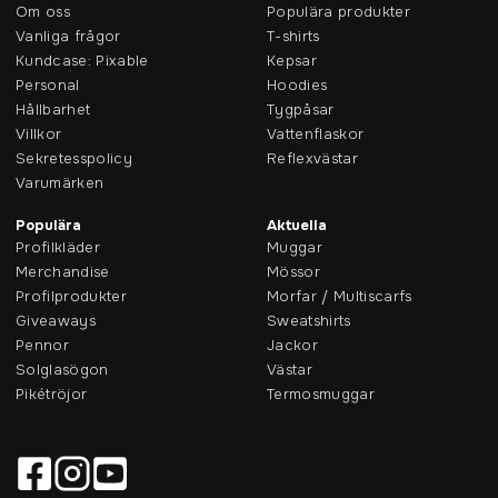
Om oss
Populära produkter
Vanliga frågor
T-shirts
Kundcase: Pixable
Kepsar
Personal
Hoodies
Hållbarhet
Tygpåsar
Villkor
Vattenflaskor
Sekretesspolicy
Reflexvästar
Varumärken
Populära
Aktuella
Profilkläder
Muggar
Merchandise
Mössor
Profilprodukter
Morfar / Multiscarfs
Giveaways
Sweatshirts
Pennor
Jackor
Solglasögon
Västar
Pikétröjor
Termosmuggar