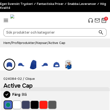
Eget Svenskt Tryckeri ✓ Fantastiska Priser ✓ Snabba Leveranser ✓ Hög
Kvalité
0
Hem
/
Profilprodukter
/
Kepsar
/
Active Cap
024084-02
Clique
/
Active Cap
Färg
Blå