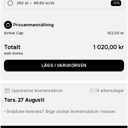
250
st
—
49,60 kr
/st
-
51
%
Prissammanställning
Active Cap
102,00 kr
Totalt
1 020,00 kr
exkl moms
LÄGG I VARUKORGEN
Uppskattat leveransdatum
13 arbetsdagar
Tors. 27 Augusti
• Snabbare leverans? Ange önskat leveransdatum i kassan.