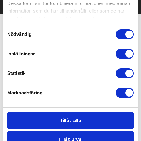
Dessa kan i sin tur kombinera informationen med annan
information som du har tillhandahållit eller som de har
samlat in när du har använt deras tjänster.
Samtyckesval
Relaterade produkter
Nödvändig
Bästsäljare
Bra pris
Inställningar
Statistik
Marknadsföring
Tillåt alla
Low Profile Vintage Cap
Original 5 Panel
Tillåt urval