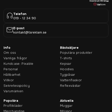
Baserat på 954 betyg
Telefon
019 - 12 34 90
E-post
kontakt@tsreklam.se
Info
Bästsäljare
Om oss
Populära produkter
Vanliga frågor
T-shirts
Kundcase: Pixable
Kepsar
Personal
Hoodies
Hållbarhet
Tygpåsar
Villkor
Vattenflaskor
Sekretesspolicy
Reflexvästar
Varumärken
Populära
Aktuella
Profilkläder
Muggar
Merchandise
Mössor