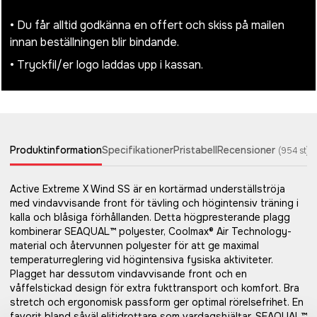
• Du får alltid godkänna en offert och skiss på mailen
innan beställningen blir bindande.
• Tryckfil/er logo laddas upp i kassan.
Produktinformation
Specifikationer
Pristabell
Recensioner
(
954
st)
Active Extreme X Wind SS är en kortärmad underställströja
med vindavvisande front för tävling och högintensiv träning i
kalla och blåsiga förhållanden. Detta högpresterande plagg
kombinerar SEAQUAL™ polyester, Coolmax® Air Technology-
material och återvunnen polyester för att ge maximal
temperaturreglering vid högintensiva fysiska aktiviteter.
Plagget har dessutom vindavvisande front och en
våffelstickad design för extra fukttransport och komfort. Bra
stretch och ergonomisk passform ger optimal rörelsefrihet. En
favorit bland såväl elitidrottare som vardagshjältar. SEAQUAL™