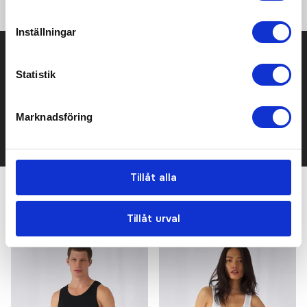
Inställningar
Prisuppgift på mailen?
Statistik
Kontakta oss här för att få förslag på produkt och pris över
mailen.
Det går också utmärkt att bara ställa frågor!
Marknadsföring
KONTAKTA OSS
Tillåt alla
Relaterade produkter
Tillåt urval