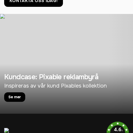
KONTAKTA OSS IDAG!
Kundcase: Pixable reklambyrå
Inspireras av vår kund Pixables kollektion
Se mer
4.6
/5