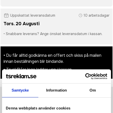
Uppskattat leveransdatum
10 arbetsdagar
Tors. 20 Augusti
• Snabbare leverans? Ange önskat leveransdatum i kassan.
• Du får alltid godkänna en offert och skiss på mailen
innan beställningen blir bindande.
• Tryckfil/er logo laddas upp i kassan.
Samtycke
Information
Om
Produktinformation
Specifikationer
Pristabell
Recensioner
(
954
st)
Denna webbplats använder cookies