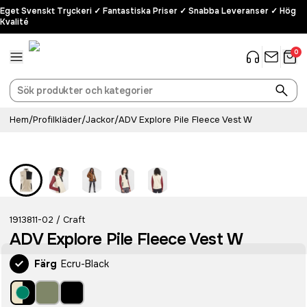
Eget Svenskt Tryckeri ✓ Fantastiska Priser ✓ Snabba Leveranser ✓ Hög
Kvalité
0
Hem
/
Profilkläder
/
Jackor
/
ADV Explore Pile Fleece Vest W
Recycled
1913811-02
Craft
/
ADV Explore Pile Fleece Vest W
Färg
Ecru-Black