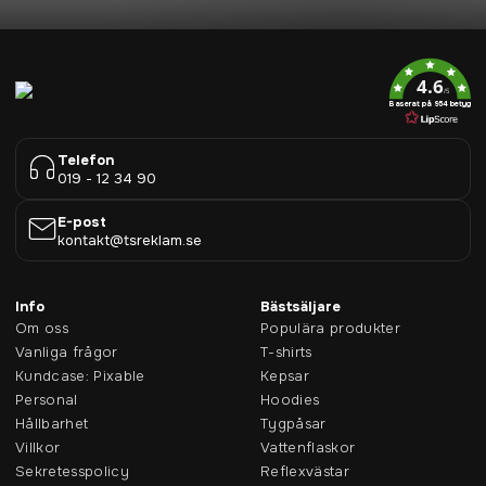
4.6
/5
Baserat på 954 betyg
Telefon
019 - 12 34 90
E-post
kontakt@tsreklam.se
Info
Bästsäljare
Om oss
Populära produkter
Vanliga frågor
T-shirts
Kundcase: Pixable
Kepsar
Personal
Hoodies
Hållbarhet
Tygpåsar
Villkor
Vattenflaskor
Sekretesspolicy
Reflexvästar