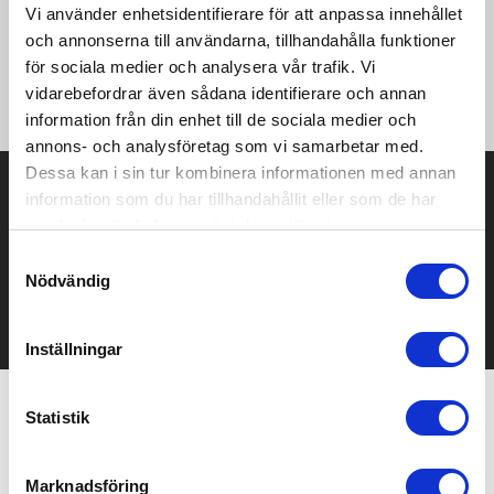
ADV Explore Pile Fleece Vest är en varm fleeceväst i skön
Vi använder enhetsidentifierare för att anpassa innehållet
teddyfleece av återvunnen polyester. Denna mångsidiga väst
och annonserna till användarna, tillhandahålla funktioner
har bröstficka med dragkedja samt två sidfickor med
för sociala medier och analysera vår trafik. Vi
dragkedja. • Teddyfleece av återvunnen polyester • Bröstficka
med dragkedja • Två sidfickor med dragkedja • Regular fit
vidarebefordrar även sådana identifierare och annan
information från din enhet till de sociala medier och
annons- och analysföretag som vi samarbetar med.
Dessa kan i sin tur kombinera informationen med annan
Prisuppgift på mailen?
information som du har tillhandahållit eller som de har
samlat in när du har använt deras tjänster.
Kontakta oss här för att få förslag på produkt och pris över
mailen.
Samtyckesval
Det går också utmärkt att bara ställa frågor!
Nödvändig
KONTAKTA OSS
Inställningar
Statistik
Relaterade produkter
Marknadsföring