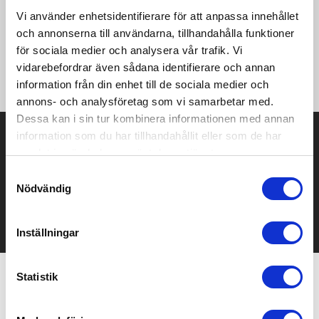
2-lagers softshell. Omvänd dold dragkedja med matchande
Vi använder enhetsidentifierare för att anpassa innehållet
hakskydd och dragkläpp. Utskurna detaljer på bröstet. Tre
fickor med dragkedja och matchande ledare. Kardborreband
och annonserna till användarna, tillhandahålla funktioner
vid ärmslut. Justerbar nedre fåll med elastiska band och
för sociala medier och analysera vår trafik. Vi
stopp. 1 000 mm vattentät. Vindtätt tyg. Modellen är 185 cm
vidarebefordrar även sådana identifierare och annan
och bär storlek M.
information från din enhet till de sociala medier och
annons- och analysföretag som vi samarbetar med.
Dessa kan i sin tur kombinera informationen med annan
Prisuppgift på mailen?
information som du har tillhandahållit eller som de har
samlat in när du har använt deras tjänster.
Kontakta oss här för att få förslag på produkt och pris över
Samtyckesval
mailen.
Nödvändig
Det går också utmärkt att bara ställa frågor!
KONTAKTA OSS
Inställningar
Statistik
Relaterade produkter