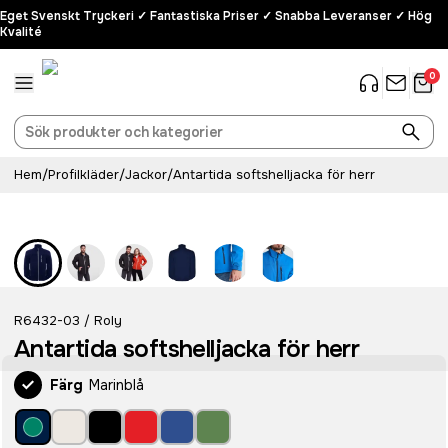
Eget Svenskt Tryckeri ✓ Fantastiska Priser ✓ Snabba Leveranser ✓ Hög
Kvalité
0
Hem
/
Profilkläder
/
Jackor
/
Antartida softshelljacka för herr
Bra pris
R6432-03
Roly
/
Antartida softshelljacka för herr
Färg
Marinblå