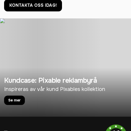
KONTAKTA OSS IDAG!
Kundcase: Pixable reklambyrå
Inspireras av vår kund Pixables kollektion
Se mer