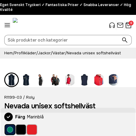
Eget Svenskt Tryckeri ✓ Fantastiska Priser ✓ Snabba Leveranser ✓ Hög
Kvalité
0
Hem
/
Profilkläder
/
Jackor
/
Västar
/
Nevada unisex softshellväst
R1199-03
Roly
/
Nevada unisex softshellväst
Färg
Marinblå