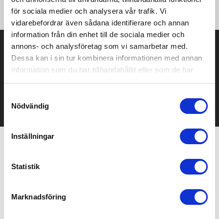
Modellen är 184 cm och bär storlek L.
för sociala medier och analysera vår trafik. Vi
vidarebefordrar även sådana identifierare och annan
information från din enhet till de sociala medier och
Prisuppgift på mailen?
annons- och analysföretag som vi samarbetar med.
Dessa kan i sin tur kombinera informationen med annan
Kontakta oss här för att få förslag på produkt och pris över
information som du har tillhandahållit eller som de har
mailen.
samlat in när du har använt deras tjänster.
Det går också utmärkt att bara ställa frågor!
Samtyckesval
KONTAKTA OSS
Nödvändig
Inställningar
Relaterade produkter
Statistik
Bra pris
Marknadsföring