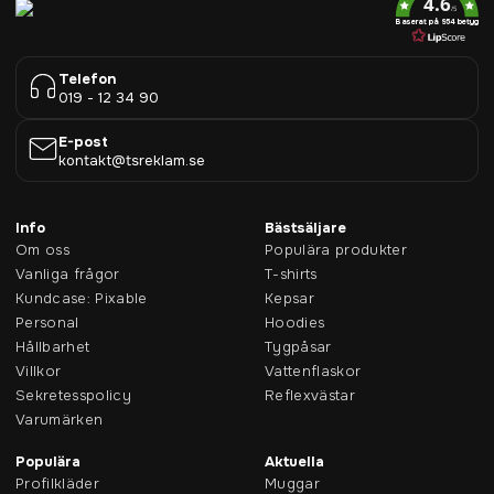
4.6
/5
Baserat på 954 betyg
Telefon
019 - 12 34 90
E-post
kontakt@tsreklam.se
Info
Bästsäljare
Om oss
Populära produkter
Vanliga frågor
T-shirts
Kundcase: Pixable
Kepsar
Personal
Hoodies
Hållbarhet
Tygpåsar
Villkor
Vattenflaskor
Sekretesspolicy
Reflexvästar
Varumärken
Populära
Aktuella
Profilkläder
Muggar