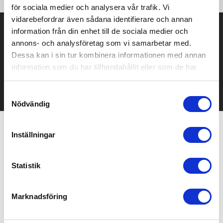
för sociala medier och analysera vår trafik. Vi
vidarebefordrar även sådana identifierare och annan
Prisuppgift på mailen?
information från din enhet till de sociala medier och
annons- och analysföretag som vi samarbetar med.
Kontakta oss här för att få förslag på produkt och pris över
Dessa kan i sin tur kombinera informationen med annan
mailen.
information som du har tillhandahållit eller som de har
Det går också utmärkt att bara ställa frågor!
samlat in när du har använt deras tjänster.
KONTAKTA OSS
Samtyckesval
Nödvändig
Inställningar
Relaterade produkter
Statistik
Bra pris
Bästsäljare
Marknadsföring