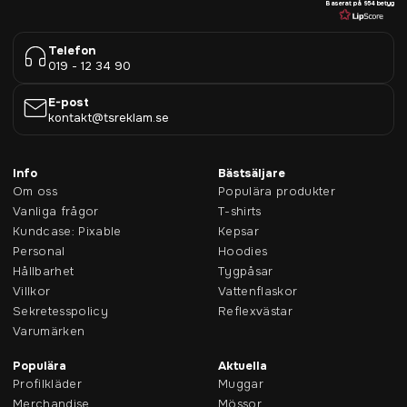
Baserat på 954 betyg
Telefon
019 - 12 34 90
E-post
kontakt@tsreklam.se
Info
Bästsäljare
Om oss
Populära produkter
Vanliga frågor
T-shirts
Kundcase: Pixable
Kepsar
Personal
Hoodies
Hållbarhet
Tygpåsar
Villkor
Vattenflaskor
Sekretesspolicy
Reflexvästar
Varumärken
Populära
Aktuella
Profilkläder
Muggar
Merchandise
Mössor