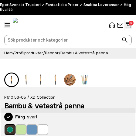
Eget Svenskt Tryckeri ✓ Fantastiska Priser ✓ Snabba Leveranser ✓ Hög
Kvalité
0
Hem
/
Profilprodukter
/
Pennor
/
Bambu & vetestrå penna
P610.53-05
XD Collection
/
Bambu & vetestrå penna
Färg
svart