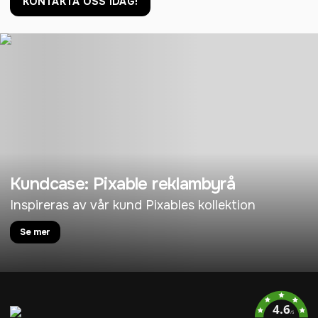
KONTAKTA OSS IDAG!
Kundcase: Pixable reklambyrå
Inspireras av vår kund Pixables kollektion
Se mer
4.6
/5