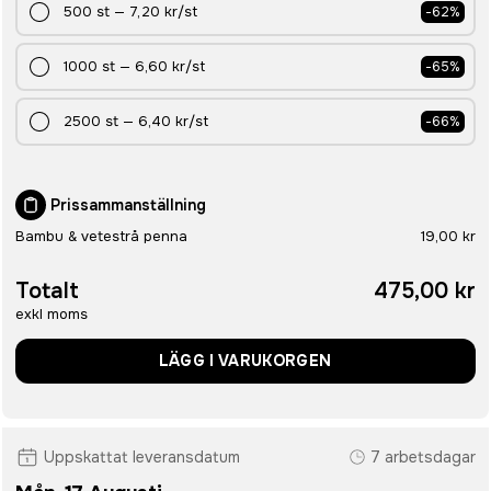
500
st
—
7,20 kr
/st
-
62
%
1000
st
—
6,60 kr
/st
-
65
%
2500
st
—
6,40 kr
/st
-
66
%
Prissammanställning
Bambu & vetestrå penna
19,00 kr
Totalt
475,00 kr
exkl moms
LÄGG I VARUKORGEN
Uppskattat leveransdatum
7 arbetsdagar