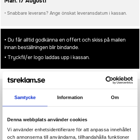
Mån. 17 Augusti
• Snabbare leverans? Ange önskat leveransdatum i kassan.
• Du får alltid godkänna en offert och skiss på mailen
innan beställningen blir bindande.
• Tryckfil/er logo laddas upp i kassan.
Produktinformation
Specifikationer
Pristabell
Recensioner
(
954
st)
Samtycke
Information
Om
Två hållbara material, bambu och vetestrå, kombinerade i en
snygg design. Ca. 1200m skrift, blått tyskt Dokumental-bläck,
Denna webbplats använder cookies
TC-kula för extra skön skrivkänsla. Pennkropp i 100% bambu.
Vi använder enhetsidentifierare för att anpassa innehållet
Vetestrå sammansättning 60% vetestrå och 40% ABS.
och annonserna till användarna, tillhandahålla funktioner