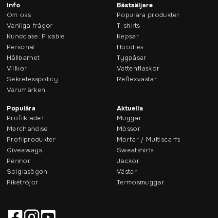
Info
Bästsäljare
Om oss
Populära produkter
Vanliga frågor
T-shirts
Kundcase: Pixable
Kepsar
Personal
Hoodies
Hållbarhet
Tygpåsar
Villkor
Vattenflaskor
Sekretesspolicy
Reflexvästar
Varumärken
Populära
Aktuella
Profilkläder
Muggar
Merchandise
Mössor
Profilprodukter
Morfar / Multiscarfs
Giveaways
Sweatshirts
Pennor
Jackor
Solglasögon
Västar
Pikétröjor
Termosmuggar