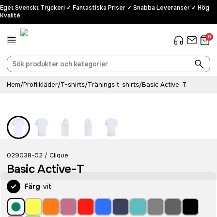
Eget Svenskt Tryckeri ✓ Fantastiska Priser ✓ Snabba Leveranser ✓ Hög
Kvalité
0
Hem
/
Profilkläder
/
T-shirts
/
Tränings t-shirts
/
Basic Active-T
Populär
029038-02
Clique
/
Basic Active-T
Färg
vit