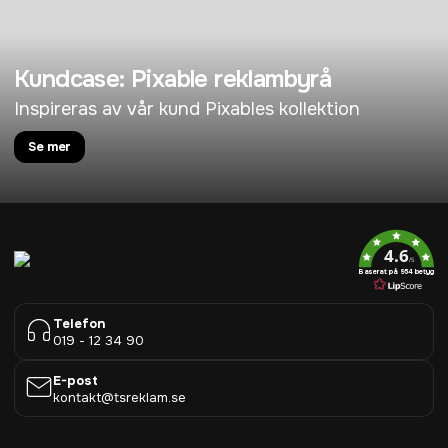
Kundcase: Pixable reklambyrå
Inspireras av vår kund Pixables kollektion
Se mer
4.6
/5
Baserat på 954 betyg
Telefon
019 - 12 34 90
E-post
kontakt@tsreklam.se