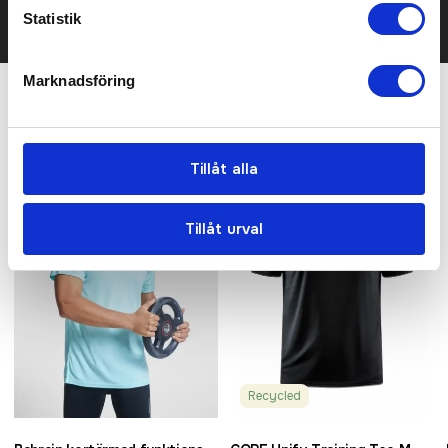
KONTAKTA OSS
Statistik
Marknadsföring
Relaterade produkter
Tillåt alla
Bästsäljare
Recommended
Tillåt urval
Recycled