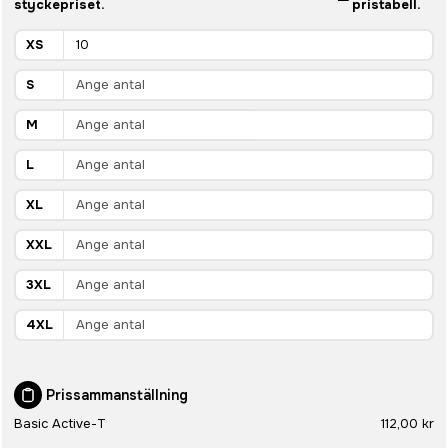
styckepriset.
pristabell.
XS
S
M
L
XL
XXL
3XL
4XL
Prissammanställning
Basic Active-T
112,00 kr