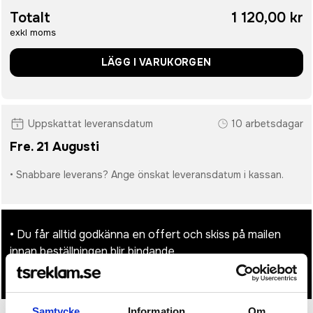
Totalt
1 120,00 kr
exkl moms
LÄGG I VARUKORGEN
Uppskattat leveransdatum
10 arbetsdagar
Fre. 21 Augusti
• Snabbare leverans? Ange önskat leveransdatum i kassan.
• Du får alltid godkänna en offert och skiss på mailen
innan beställningen blir bindande.
• Tryckfil/er logo laddas upp i kassan.
Samtycke
Information
Om