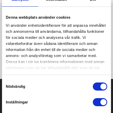
Produktinformation
Specifikationer
Pristabell
Recensioner
(
954
st)
Denna webbplats använder cookies
Vi använder enhetsidentifierare för att anpassa innehållet
Vår Basic spun dyed funktions t-shirt gjord med interlock
och annonserna till användarna, tillhandahålla funktioner
stickning, sidsömmar, förstärkt nackband samt en avtagbar
för sociala medier och analysera vår trafik. Vi
nacketikett för att enkelt kunna addera egen avsändare. Spun
vidarebefordrar även sådana identifierare och annan
dyed är en process där färgpigment adderas dirket till
information från din enhet till de sociala medier och
textfibern. Detta reducerar markant såväl mängden vatten som
kemikalier som används vid själva produktionen. Vilket i sin tur
annons- och analysföretag som vi samarbetar med.
innebär en än mer miljövänlig produktion som dessutom ger ett
Dessa kan i sin tur kombinera informationen med annan
bättre färgdjup och färgbeständighet.
information som du har tillhandahållit eller som de har
samlat in när du har använt deras tjänster.
Samtyckesval
Nödvändig
Prisuppgift på mailen?
Kontakta oss här för att få förslag på produkt och pris över
Inställningar
mailen.
Det går också utmärkt att bara ställa frågor!