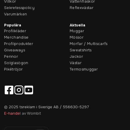
Villkor
Vattenflaskor
Sekretesspolicy
Reflexvästar
Varumärken
Populära
Aktuella
Profilkläder
Muggar
Merchandise
Mössor
Profilprodukter
Morfar / Multiscarfs
Giveaways
Sweatshirts
Pennor
Jackor
Solglasögon
Västar
Pikétröjor
Termosmuggar
© 2025 tsreklam i Sverige AB / 556630-5297
E-handel
av Wombit