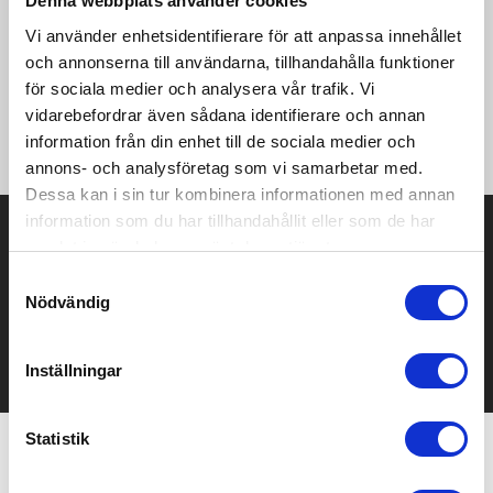
Denna webbplats använder cookies
Produktinformation
Specifikationer
Pristabell
Recensioner
(
954
st)
Vi använder enhetsidentifierare för att anpassa innehållet
och annonserna till användarna, tillhandahålla funktioner
för sociala medier och analysera vår trafik. Vi
Vår bästsäljare finns nu också med v-hals! T-shirt med v-hals i
en något smalare passform, nackband samt elastan i halsen.
vidarebefordrar även sådana identifierare och annan
T-shirten är rundstickad och finns i unisex storlekar.
information från din enhet till de sociala medier och
annons- och analysföretag som vi samarbetar med.
Dessa kan i sin tur kombinera informationen med annan
information som du har tillhandahållit eller som de har
Prisuppgift på mailen?
samlat in när du har använt deras tjänster.
Kontakta oss här för att få förslag på produkt och pris över
Samtyckesval
mailen.
Nödvändig
Det går också utmärkt att bara ställa frågor!
KONTAKTA OSS
Inställningar
Statistik
Relaterade produkter