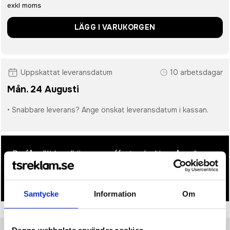
exkl moms
LÄGG I VARUKORGEN
Uppskattat leveransdatum
10 arbetsdagar
Mån. 24 Augusti
• Snabbare leverans? Ange önskat leveransdatum i kassan.
• Du får alltid godkänna en offert och skiss på mailen
innan beställningen blir bindande.
• Tryckfil/er logo laddas upp i kassan.
Samtycke
Information
Om