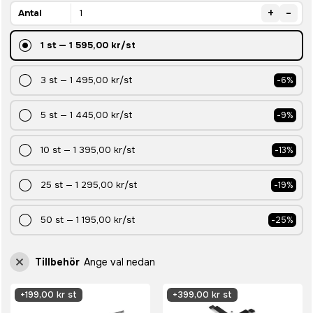
+
-
Antal
1
st
—
1 595,00 kr
/st
3
st
—
1 495,00 kr
/st
-
6
%
5
st
—
1 445,00 kr
/st
-
9
%
10
st
—
1 395,00 kr
/st
-
13
%
25
st
—
1 295,00 kr
/st
-
19
%
50
st
—
1 195,00 kr
/st
-
25
%
Tillbehör
Ange val nedan
+
199,00 kr st
+
399,00 kr st