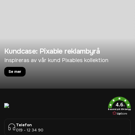
Kundcase: Pixable reklambyrå
Inspireras av vår kund Pixables kollektion
Se mer
4.6
/5
Baserat på 954 betyg
Telefon
019 - 12 34 90