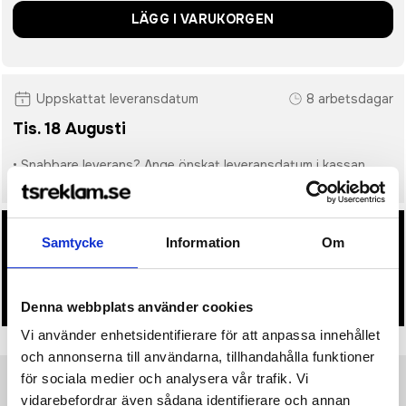
LÄGG I VARUKORGEN
Uppskattat leveransdatum
8 arbetsdagar
Tis. 18 Augusti
• Snabbare leverans? Ange önskat leveransdatum i kassan.
• Du får alltid godkänna en offert och skiss på mailen
Samtycke
Information
Om
innan beställningen blir bindande.
• Tryckfil/er logo laddas upp i kassan.
Denna webbplats använder cookies
Vi använder enhetsidentifierare för att anpassa innehållet
och annonserna till användarna, tillhandahålla funktioner
för sociala medier och analysera vår trafik. Vi
vidarebefordrar även sådana identifierare och annan
Produktinformation
Specifikationer
Pristabell
Recensioner
(
954
st)