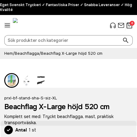
Eget Svenskt Tryckeri ✓ Fantastiska Priser ✓ Snabba Leveranser ✓ Hög
Kvalité
0
Hem
/
Beachflagga
/
Beachflag X-Large höjd 520 cm
prxl-bf-stand-sha-S-siz-XL
Beachflag X-Large höjd 520 cm
Komplett set med: Tryckt beachflagga, mast, praktisk
transportväska.
Antal
1 st