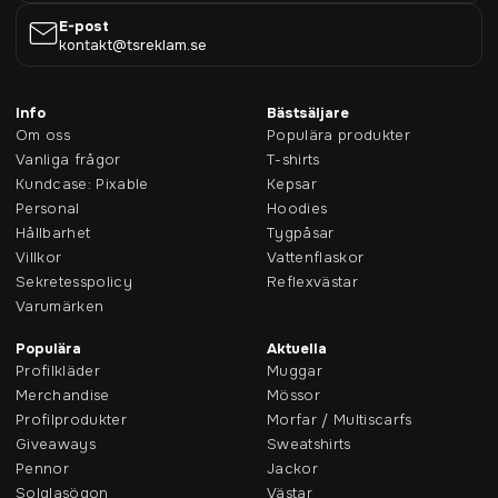
E-post
kontakt@tsreklam.se
Info
Bästsäljare
Om oss
Populära produkter
Vanliga frågor
T-shirts
Kundcase: Pixable
Kepsar
Personal
Hoodies
Hållbarhet
Tygpåsar
Villkor
Vattenflaskor
Sekretesspolicy
Reflexvästar
Varumärken
Populära
Aktuella
Profilkläder
Muggar
Merchandise
Mössor
Profilprodukter
Morfar / Multiscarfs
Giveaways
Sweatshirts
Pennor
Jackor
Solglasögon
Västar