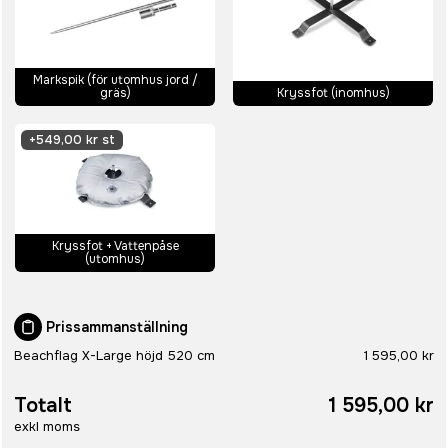
Markspik (för utomhus jord /
gräs)
Kryssfot (inomhus)
+
549,00 kr st
Kryssfot + Vattenpåse
(utomhus)
Prissammanställning
Beachflag X-Large höjd 520 cm
1 595,00 kr
Totalt
1 595,00 kr
exkl moms