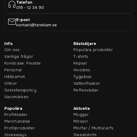
Telefon
019 - 12 34 90
E-post
kontakt@tsreklam.se
Info
Bästsäljare
Om oss
Populära produkter
Vanliga frågor
T-shirts
Kundcase: Pixable
Kepsar
Personal
Hoodies
Hållbarhet
Tygpåsar
Villkor
Vattenflaskor
Sekretesspolicy
Reflexvästar
Varumärken
Populära
Aktuella
Profilkläder
Muggar
Merchandise
Mössor
Profilprodukter
Morfar / Multiscarfs
Giveaways
Sweatshirts