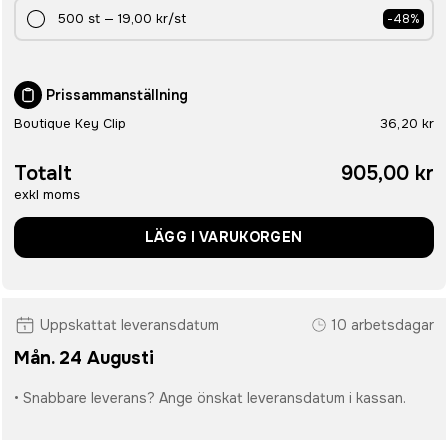
500
st
—
19,00 kr
/st
-
48
%
Prissammanställning
Boutique Key Clip
36,20 kr
Totalt
905,00 kr
exkl moms
LÄGG I VARUKORGEN
Uppskattat leveransdatum
10 arbetsdagar
Mån. 24 Augusti
• Snabbare leverans? Ange önskat leveransdatum i kassan.