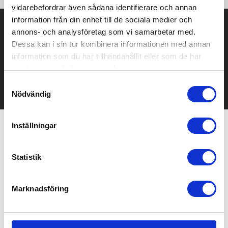
vidarebefordrar även sådana identifierare och annan
information från din enhet till de sociala medier och
Prisuppgift på mailen?
annons- och analysföretag som vi samarbetar med.
Dessa kan i sin tur kombinera informationen med annan
Kontakta oss här för att få förslag på produkt och pris över
information som du har tillhandahållit eller som de har
mailen.
Det går också utmärkt att bara ställa frågor!
samlat in när du har använt deras tjänster.
Samtyckesval
KONTAKTA OSS
Nödvändig
Inställningar
Relaterade produkter
Statistik
Marknadsföring