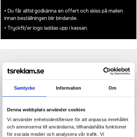
• Du får alltid godkänna en offert och skiss på mailen
innan beställningen blir bindande.
• Tryckfil/er logo laddas upp i kassan.
Produktinformation
Specifikationer
Pristabell
Recensioner
(
954
st)
100% Polyurethan (Leather-Look)
Samtycke
Information
Om
Saffiano fine grain
High shine metal key clip
Denna webbplats använder cookies
Dimensions: 3.5 x 9 cm
Vi använder enhetsidentifierare för att anpassa innehållet
Max. print area: 2 x 5.5 cm
och annonserna till användarna, tillhandahålla funktioner
för sociala medier och analysera vår trafik. Vi