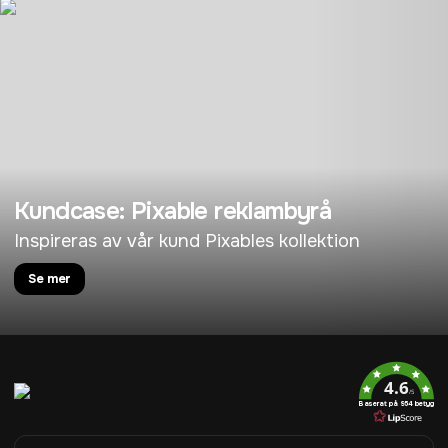
Kundcase: Pixable reklambyrå
Inspireras av vår kund Pixables kollektion
Se mer
4.6
/5
Baserat på 954 betyg