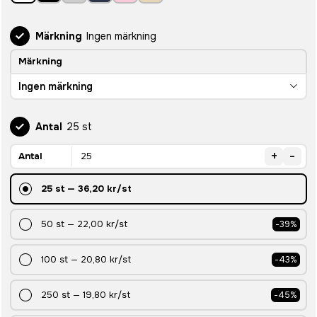
Märkning
Ingen märkning
Märkning
Ingen märkning
Antal
25 st
+
-
Antal
25
st
—
36,20 kr
/st
50
st
—
22,00 kr
/st
-
39
%
100
st
—
20,80 kr
/st
-
43
%
250
st
—
19,80 kr
/st
-
45
%