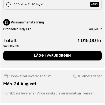
500
st
—
21,20 kr
/st
-
48
%
Prissammanställning
Brandable Key Clip
40,60 kr
Totalt
1 015,00 kr
exkl moms
LÄGG I VARUKORGEN
Uppskattat leveransdatum
10 arbetsdagar
Mån. 24 Augusti
• Snabbare leverans? Ange önskat leveransdatum i kassan.