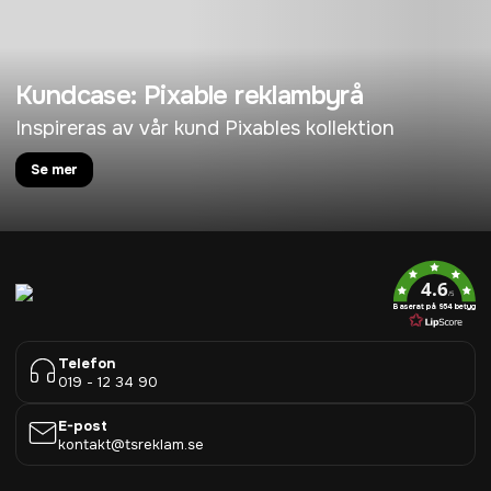
Kundcase: Pixable reklambyrå
Inspireras av vår kund Pixables kollektion
Se mer
4.6
/5
Baserat på 954 betyg
Telefon
019 - 12 34 90
E-post
kontakt@tsreklam.se