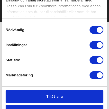
annons- och analysföretag som vi samarbetar med.
Det går också utmärkt att bara ställa frågor!
Dessa kan i sin tur kombinera informationen med annan
KONTAKTA OSS
information som du har tillhandahållit eller som de har
samlat in när du har använt deras tjänster.
Samtyckesval
Nödvändig
Relaterade produkter
Inställningar
Statistik
Marknadsföring
Tillåt alla