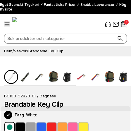
Eget Svenskt Tryckeri ✓ Fantastiska Priser ✓ Snabba Leveranser ✓ Hög
Kvalité
0
Hem
/
Väskor
/
Brandable Key Clip
BG100-92829-01
Bagbase
/
Brandable Key Clip
Färg
White