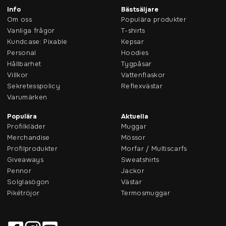
Info
Bästsäljare
Om oss
Populära produkter
Vanliga frågor
T-shirts
Kundcase: Pixable
Kepsar
Personal
Hoodies
Hållbarhet
Tygpåsar
Villkor
Vattenflaskor
Sekretesspolicy
Reflexvästar
Varumärken
Populära
Aktuella
Profilkläder
Muggar
Merchandise
Mössor
Profilprodukter
Morfar / Multiscarfs
Giveaways
Sweatshirts
Pennor
Jackor
Solglasögon
Västar
Pikétröjor
Termosmuggar