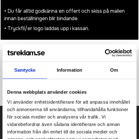
• Du får alltid godkänna en offert och skiss på mailen
innan beställningen blir bindande.
• Tryckfil/er logo laddas upp i kassan.
Produktinformation
Specifikationer
Pristabell
Recensioner
(
954
st)
Samtycke
Information
Om
·100% Polyester ·Kraftigt vävd ·Stark krok ·Designad för
prägling ·Mått: 2,5 x 20,5 cm ·Maximal tryckyta: 1,5 x 12,5 cm.
Denna webbplats använder cookies
Vi använder enhetsidentifierare för att anpassa innehållet
och annonserna till användarna, tillhandahålla funktioner
Prisuppgift på mailen?
för sociala medier och analysera vår trafik. Vi
vidarebefordrar även sådana identifierare och annan
Kontakta oss här för att få förslag på produkt och pris över
information från din enhet till de sociala medier och
mailen.