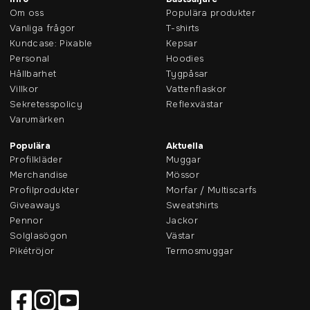
Om oss
Populära produkter
Vanliga frågor
T-shirts
Kundcase: Pixable
Kepsar
Personal
Hoodies
Hållbarhet
Tygpåsar
Villkor
Vattenflaskor
Sekretesspolicy
Reflexvästar
Varumärken
Populära
Aktuella
Profilkläder
Muggar
Merchandise
Mössor
Profilprodukter
Morfar / Multiscarfs
Giveaways
Sweatshirts
Pennor
Jackor
Solglasögon
Västar
Pikétröjor
Termosmuggar