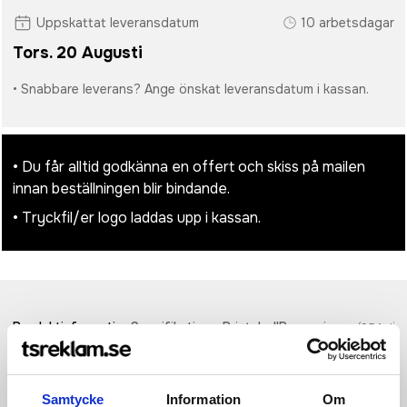
Uppskattat leveransdatum
10 arbetsdagar
Tors. 20 Augusti
• Snabbare leverans? Ange önskat leveransdatum i kassan.
• Du får alltid godkänna en offert och skiss på mailen
innan beställningen blir bindande.
• Tryckfil/er logo laddas upp i kassan.
Produktinformation
Specifikationer
Pristabell
Recensioner
(
954
st)
Caltha isolerad dun bodywarmer för män - ett mångsidigt och
miljövänligt ytterplagg. Tillverkad av 164 g/m² 750T vävt
Samtycke
Information
Om