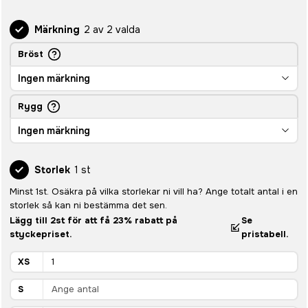
Märkning
2 av 2 valda
Bröst
Ingen märkning
Rygg
Ingen märkning
Storlek
1 st
Minst 1st. Osäkra på vilka storlekar ni vill ha? Ange totalt antal i en
storlek så kan ni bestämma det sen.
Lägg till 2st för att få 23% rabatt på
Se
styckepriset.
pristabell.
XS
S