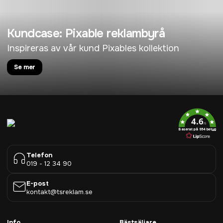
Kundcase: Pixable reklambyrå
Inspireras av vår kund Pixables kollektion
Se mer
4.6
/5
Baserat på 954 betyg
Telefon
019 - 12 34 90
E-post
kontakt@tsreklam.se
Info
Bästsäljare