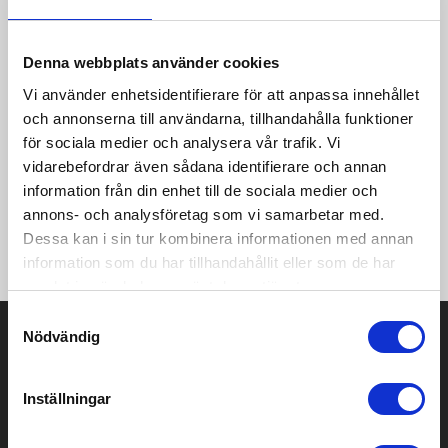
dubbelskiktat pongee-tyg i polyester. Det matta tyget i
kombination med värmeförseglad quiltning ger
kroppsvärmaren en modern look samtidigt som den totala
Denna webbplats använder cookies
isoleringsförmågan förbättras. Med RDS-certifierad
återvunnen dunisolering av återvunnet dun och återvunna
Vi använder enhetsidentifierare för att anpassa innehållet
fjädrar får du värme utan att kompromissa med etiska
och annonserna till användarna, tillhandahålla funktioner
standarder. Med invändig stormklaff, hakskydd och
för sociala medier och analysera vår trafik. Vi
flatstickade elastiska ribbade muddar i ärmsluten ger denna
vidarebefordrar även sådana identifierare och annan
bodywarmer maximalt skydd mot väder och vind. Frontfickorna
med dragkedja ger extra bekvämlighet och funktionalitet.
information från din enhet till de sociala medier och
Omfamna både stil och etiska värderingar med Caltha
annons- och analysföretag som vi samarbetar med.
bodywarmer perfekt för alla utomhusäventyr eller daglig
Dessa kan i sin tur kombinera informationen med annan
användning.
information som du har tillhandahållit eller som de har
samlat in när du har använt deras tjänster.
Samtyckesval
Prisuppgift på mailen?
Nödvändig
Kontakta oss här för att få förslag på produkt och pris över
mailen.
Inställningar
Det går också utmärkt att bara ställa frågor!