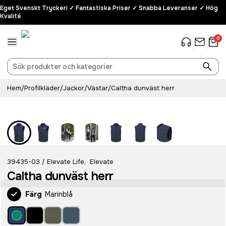
Eget Svenskt Tryckeri ✓ Fantastiska Priser ✓ Snabba Leveranser ✓ Hög
Kvalité
0
Hem
/
Profilkläder
/
Jackor
/
Västar
/
Caltha dunväst herr
39435-03
Elevate Life
,
Elevate
/
Caltha dunväst herr
Färg
Marinblå