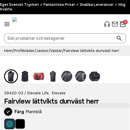
Eget Svenskt Tryckeri ✓ Fantastiska Priser ✓ Snabba Leveranser ✓ Hög
Kvalité
0
Hem
/
Profilkläder
/
Jackor
/
Västar
/
Fairview lättvikts dunväst herr
39420-03
Elevate Life
,
Elevate
/
Fairview lättvikts dunväst herr
Färg
Marinblå