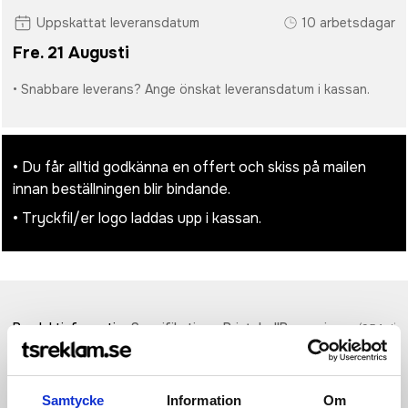
Uppskattat leveransdatum
10 arbetsdagar
Fre. 21 Augusti
• Snabbare leverans? Ange önskat leveransdatum i kassan.
• Du får alltid godkänna en offert och skiss på mailen
innan beställningen blir bindande.
• Tryckfil/er logo laddas upp i kassan.
Produktinformation
Specifikationer
Pristabell
Recensioner
(
954
st)
Fairview bodywarmer i lättviktsdun för män - perfekt
funktionalitet för att höja din utomhusklädsel. Denna
Samtycke
Information
Om