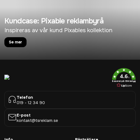
Kundcase: Pixable reklambyrå
Inspireras av vår kund Pixables kollektion
Se mer
4.6
/5
Baserat på 954 betyg
Telefon
019 - 12 34 90
E-post
kontakt@tsreklam.se
Info
Bästsäljare