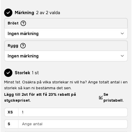
Märkning
2 av 2 valda
Bröst
Ingen märkning
Rygg
Ingen märkning
Storlek
1 st
Minst 1st. Osäkra på vilka storlekar ni vill ha? Ange totalt antal i en
storlek så kan ni bestämma det sen.
Lägg till 2st för att få 23% rabatt på
Se
styckepriset.
pristabell.
XS
S