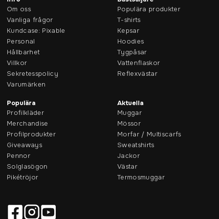
Om oss
Populära produkter
Vanliga frågor
T-shirts
Kundcase: Pixable
Kepsar
Personal
Hoodies
Hållbarhet
Tygpåsar
Villkor
Vattenflaskor
Sekretesspolicy
Reflexvästar
Varumärken
Populära
Aktuella
Profilkläder
Muggar
Merchandise
Mössor
Profilprodukter
Morfar / Multiscarfs
Giveaways
Sweatshirts
Pennor
Jackor
Solglasögon
Västar
Pikétröjor
Termosmuggar