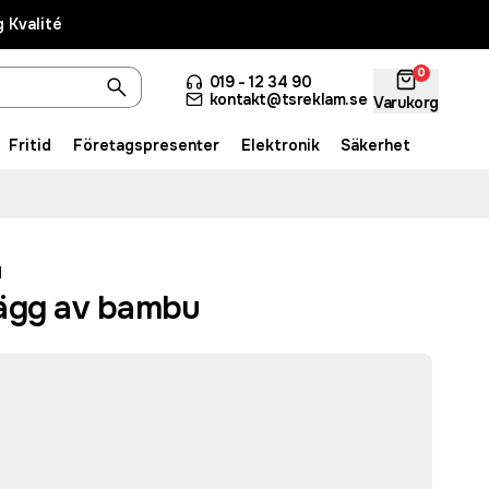
 Kvalité
0
019 - 12 34 90
kontakt@tsreklam.se
Varukorg
Fritid
Företagspresenter
Elektronik
Säkerhet
d
ägg av bambu