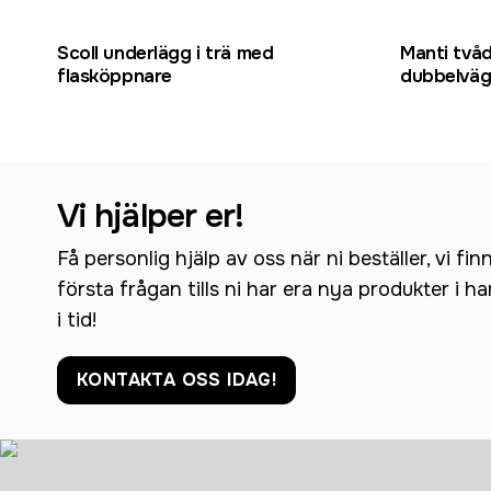
Scoll underlägg i trä med
Manti två
flasköppnare
dubbelväg
Vi hjälper er!
Få personlig hjälp av oss när ni beställer, vi fin
första frågan tills ni har era nya produkter i h
i tid!
KONTAKTA OSS IDAG!