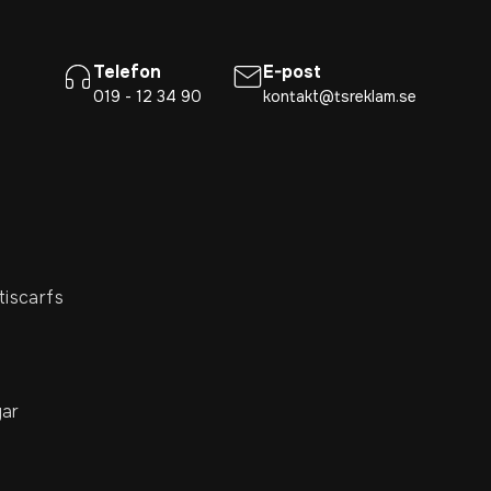
Telefon
E-post
019 - 12 34 90
kontakt@tsreklam.se
tiscarfs
ar