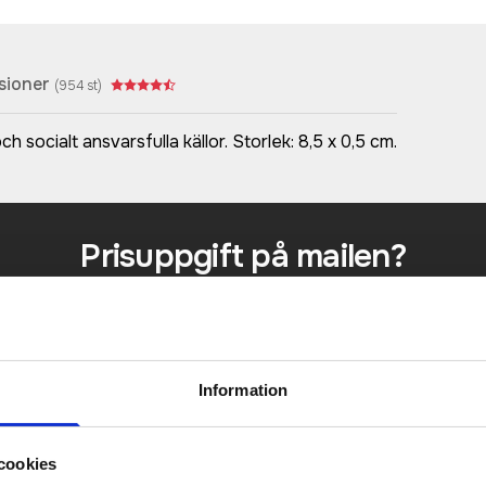
sioner
(
954
st)
 socialt ansvarsfulla källor. Storlek: 8,5 x 0,5 cm.
Prisuppgift på mailen?
a oss här för att få förslag på produkt och pris över
Det går också utmärkt att bara ställa frågor!
KONTAKTA OSS
Information
cookies