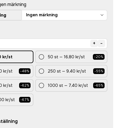
gen märkning
Ingen märkning
ing
+
-
0 kr
/st
50
st
—
16,80 kr
/st
-
20
%
0 kr
/st
250
st
—
9,40 kr
/st
-
48
%
-
55
%
0 kr
/st
1000
st
—
7,40 kr
/st
-
62
%
-
65
%
00 kr
/st
-
67
%
tällning