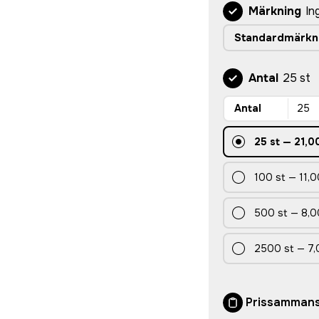
Märkning
In
Standardmärkn
Antal
25 st
Antal
25
st
—
21,0
100
st
—
11,0
500
st
—
8,0
2500
st
—
7,
Prissammans