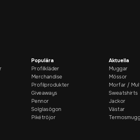
Populära
Aktuella
r
Profilkläder
Muggar
Merchandise
Mössor
Profilprodukter
Morfar / Mul
Giveaways
Sweatshirts
Pennor
Jackor
Solglasögon
Västar
Pikétröjor
Termosmugg