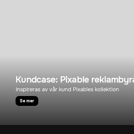
Kundcase: Pixable reklambyr
Inspireras av vår kund Pixables kollektion
Se mer