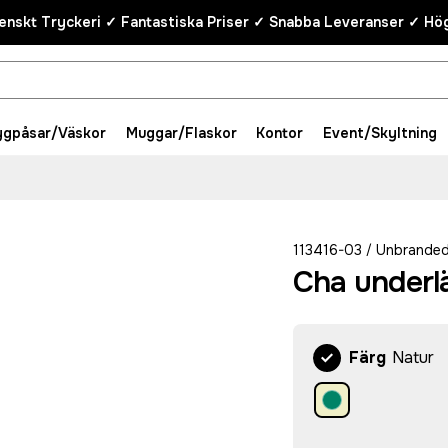
enskt Tryckeri ✓ Fantastiska Priser ✓ Snabba Leveranser ✓ Hög
ygpåsar/Väskor
Muggar/Flaskor
Kontor
Event/Skyltning
113416-03
Unbrande
/
Cha underl
Färg
Natur