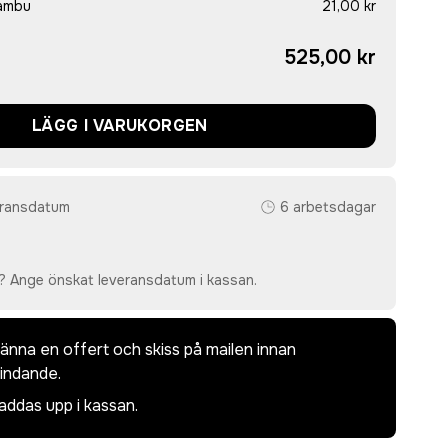
bambu
21,00 kr
525,00 kr
LÄGG I VARUKORGEN
eransdatum
6 arbetsdagar
? Ange önskat leveransdatum i kassan.
dkänna en offert och skiss på mailen innan
bindande.
laddas upp i kassan.