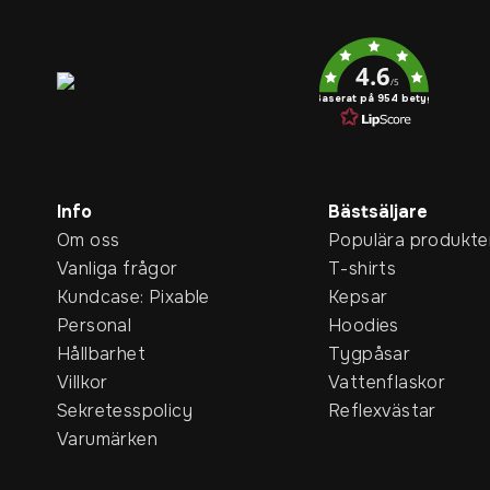
Service rating
4.6
/5
Baserat på 954 betyg
Info
Bästsäljare
Om oss
Populära produkte
Vanliga frågor
T-shirts
Kundcase: Pixable
Kepsar
Personal
Hoodies
Hållbarhet
Tygpåsar
Villkor
Vattenflaskor
Sekretesspolicy
Reflexvästar
Varumärken