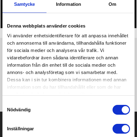
Samtycke
Information
Om
innan beställningen blir bindande.
• Tryckfil/er logo laddas upp i kassan.
Denna webbplats använder cookies
Vi använder enhetsidentifierare för att anpassa innehållet
och annonserna till användarna, tillhandahålla funktioner
för sociala medier och analysera vår trafik. Vi
Produktinformation
Specifikationer
Pristabell
Recensioner
(
954
st)
vidarebefordrar även sådana identifierare och annan
information från din enhet till de sociala medier och
·145 g/m² ·100% bomull, förkrympt och ringspunnen
annons- och analysföretag som vi samarbetar med.
bomullsjersey ·Ash: 99% bomull, 1% viskos ·Sport Grey: 85%
Dessa kan i sin tur kombinera informationen med annan
bomull, 15% viskos ·Ribbad rundringning med elastan
information som du har tillhandahållit eller som de har
·Nacktband ·Rörkonstruktion ·Tvättbar upp till 40°C ·Regular
samlat in när du har använt deras tjänster.
Fit.
Samtyckesval
Nödvändig
Prisuppgift på mailen?
Inställningar
Kontakta oss här för att få förslag på produkt och pris över