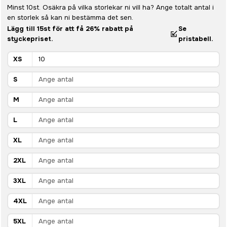
Minst 10st. Osäkra på vilka storlekar ni vill ha? Ange totalt antal i
en storlek så kan ni bestämma det sen.
Lägg till 15st för att få 26% rabatt på
Se
styckepriset.
pristabell.
XS
S
M
L
XL
2XL
3XL
4XL
5XL