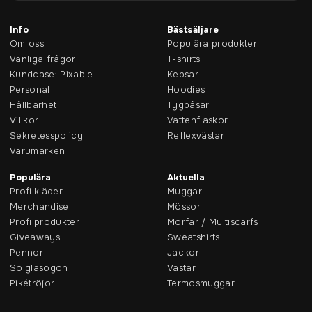
Info
Bästsäljare
Om oss
Populära produkter
Vanliga frågor
T-shirts
Kundcase: Pixable
Kepsar
Personal
Hoodies
Hållbarhet
Tygpåsar
Villkor
Vattenflaskor
Sekretesspolicy
Reflexvästar
Varumärken
Populära
Aktuella
Profilkläder
Muggar
Merchandise
Mössor
Profilprodukter
Morfar / Multiscarfs
Giveaways
Sweatshirts
Pennor
Jackor
Solglasögon
Västar
Pikétröjor
Termosmuggar