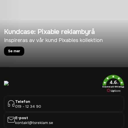
Kundcase: Pixable reklambyrå
Inspireras av vår kund Pixables kollektion
Se mer
4.6
/5
Baserat på 954 betyg
Telefon
019 - 12 34 90
E-post
kontakt@tsreklam.se