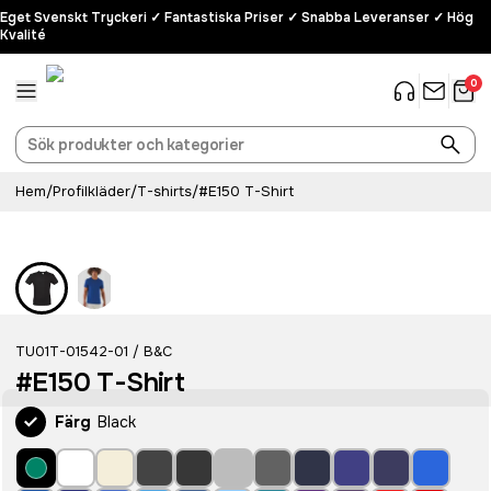
Eget Svenskt Tryckeri ✓ Fantastiska Priser ✓ Snabba Leveranser ✓ Hög
Kvalité
0
Hem
/
Profilkläder
/
T-shirts
/
#E150 T-Shirt
Populär
TU01T-01542-01
B&C
/
#E150 T-Shirt
Färg
Black