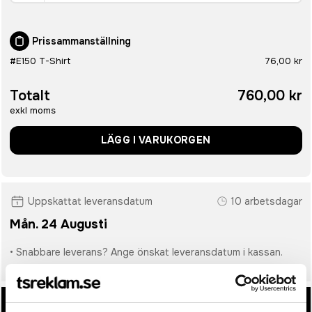
Prissammanställning
#E150 T-Shirt
76,00 kr
Totalt
760,00 kr
exkl moms
LÄGG I VARUKORGEN
Uppskattat leveransdatum
10 arbetsdagar
Mån. 24 Augusti
• Snabbare leverans? Ange önskat leveransdatum i kassan.
• Du får alltid godkänna en offert och skiss på mailen