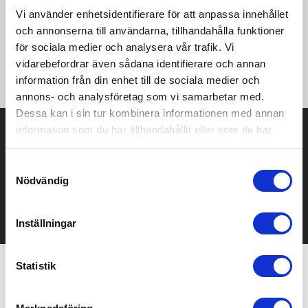
Vi använder enhetsidentifierare för att anpassa innehållet
·145 g/m² ·100% cotton, pre-shrunk, ring-spun (investing in
och annonserna till användarna, tillhandahålla funktioner
Better Cotton) ·Classic modern fit #allpurpose ·Side-seamed
för sociala medier och analysera vår trafik. Vi
#fit ·Modern V-shape #greatlook ·Back necktape for a clean
vidarebefordrar även sådana identifierare och annan
finish #comfort
information från din enhet till de sociala medier och
annons- och analysföretag som vi samarbetar med.
Dessa kan i sin tur kombinera informationen med annan
Prisuppgift på mailen?
information som du har tillhandahållit eller som de har
samlat in när du har använt deras tjänster.
Kontakta oss här för att få förslag på produkt och pris över
Samtyckesval
mailen.
Nödvändig
Det går också utmärkt att bara ställa frågor!
KONTAKTA OSS
Inställningar
Statistik
Relaterade produkter