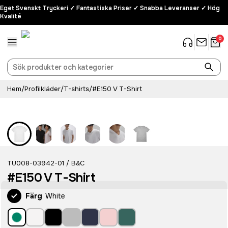
Eget Svenskt Tryckeri ✓ Fantastiska Priser ✓ Snabba Leveranser ✓ Hög
Kvalité
0
Hem
/
Profilkläder
/
T-shirts
/
#E150 V T-Shirt
TU008-03942-01
B&C
/
#E150 V T-Shirt
Färg
White