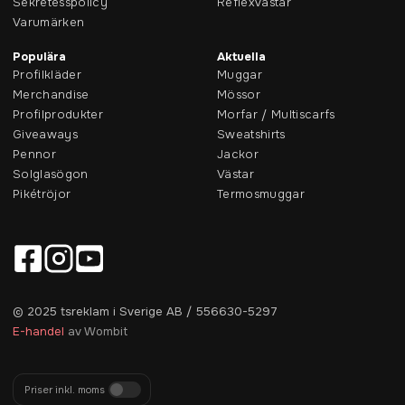
Sekretesspolicy
Reflexvästar
Varumärken
Populära
Aktuella
Profilkläder
Muggar
Merchandise
Mössor
Profilprodukter
Morfar / Multiscarfs
Giveaways
Sweatshirts
Pennor
Jackor
Solglasögon
Västar
Pikétröjor
Termosmuggar
© 2025 tsreklam i Sverige AB / 556630-5297
E-handel
av Wombit
Priser inkl. moms