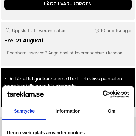
LÄGG I VARUKORGEN
Uppskattat leveransdatum
10 arbetsdagar
Fre. 21 Augusti
• Snabbare leverans? Ange önskat leveransdatum i kassan.
• Du får alltid godkänna en offert och skiss på mailen
innan beställningen blir bindande.
• Tryckfil/er logo laddas upp i kassan.
Samtycke
Information
Om
Produktinformation
Specifikationer
Pristabell
Recensioner
Denna webbplats använder cookies
(
954
st)