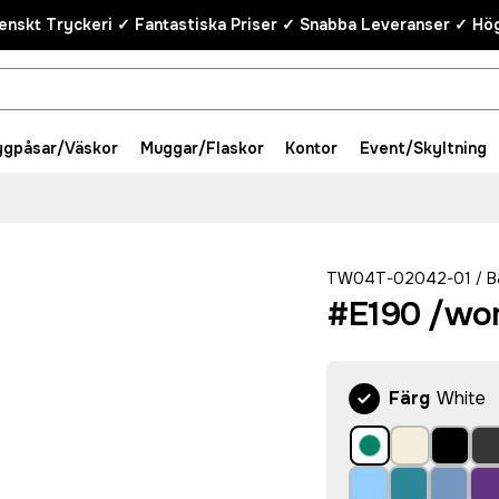
enskt Tryckeri ✓ Fantastiska Priser ✓ Snabba Leveranser ✓ Hög
ygpåsar/Väskor
Muggar/Flaskor
Kontor
Event/Skyltning
TW04T-02042-01
B
/
#E190 /wo
Färg
White