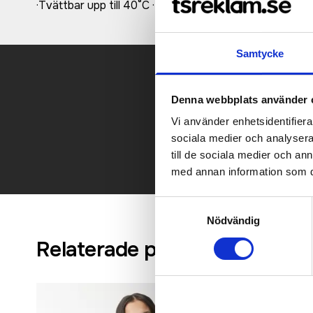
·Tvättbar upp till 40°C ·Medium fit.
Samtycke
Denna webbplats använder 
Kontakt
Vi använder enhetsidentifierar
sociala medier och analysera 
till de sociala medier och a
med annan information som du 
Samtyckesval
Nödvändig
Relaterade produkter