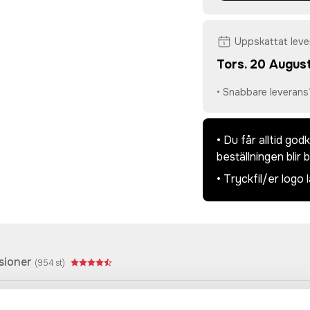
Uppskattat lev
Tors. 20 August
• Snabbare leverans
• Du får alltid go
beställningen blir 
• Tryckfil/er logo 
sioner
(
954
st)
sh: 99% bomull 1 % viskos ·Sport Grey: 85% bomull 15% visko