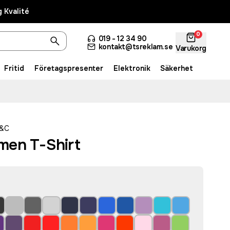
 Kvalité
0
019 - 12 34 90
kontakt@tsreklam.se
Varukorg
Fritid
Företagspresenter
Elektronik
Säkerhet
&C
men T-Shirt