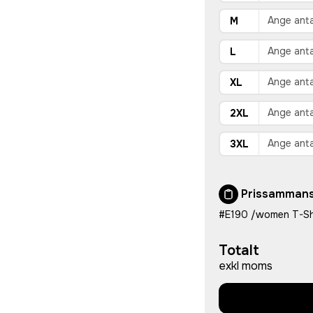
M
L
XL
2XL
3XL
Prissammans
#E190 /women T-Sh
Totalt
exkl moms