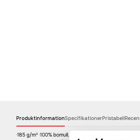
Produktinformation
Specifikationer
Pristabell
Recen
·185 g/m² ·100% bomull, förkrympt och ringspunnen ·A