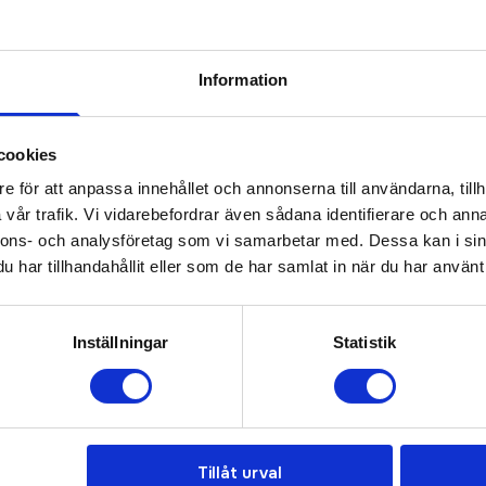
Information
Prisuppgift på mailen?
cookies
a oss här för att få förslag på produkt och pris över
e för att anpassa innehållet och annonserna till användarna, tillh
Det går också utmärkt att bara ställa frågor!
vår trafik. Vi vidarebefordrar även sådana identifierare och anna
KONTAKTA OSS
nnons- och analysföretag som vi samarbetar med. Dessa kan i sin
har tillhandahållit eller som de har samlat in när du har använt 
Inställningar
Statistik
Tillåt urval