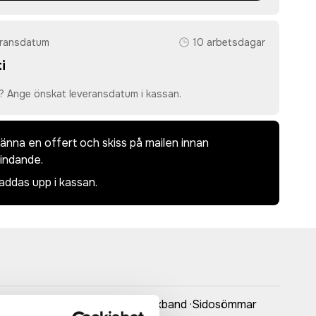
eransdatum
10 arbetsdagar
i
? Ange önskat leveransdatum i kassan.
dkänna en offert och skiss på mailen innan
bindande.
laddas upp i kassan.
s ·Tunn ribbad rundringning ·Nackband ·Sidosömmar