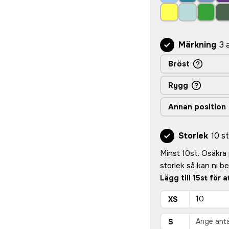
Märkning
3 
Bröst
Rygg
Annan position
Storlek
10 st
Minst 10st. Osäkra p
storlek så kan ni 
Lägg till 15st för 
XS
S