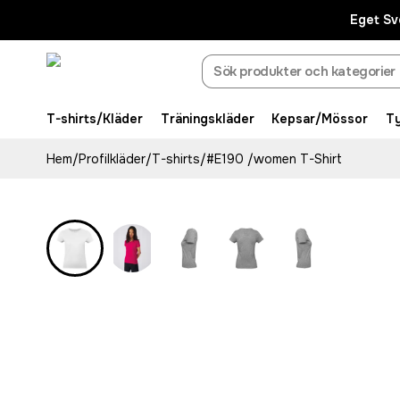
Eget Sv
T-shirts/Kläder
Träningskläder
Kepsar/Mössor
T
Hem
/
Profilkläder
/
T-shirts
/
#E190 /women T-Shirt