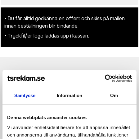
• Du får alltid godkänna en offert och skiss på mailen
innan beställningen blir bindande.
• Tryckfil/er logo laddas upp i kassan.
Produktinformation
Specifikationer
Pristabell
Recensioner
(
954
st)
Piffa till dina dagliga outfits med den här härliga halsduken.
Samtycke
Information
Om
Perfekt för alla tillfällen, oavsett om det är en avslappnad dag
ute eller ett jobbmöte, kommer den här halsduken att hålla dig
varm och snygg. Tillverkad av Polylana®, ett alternativ till
akrylfiber med lägre påverkan som använder mindre energi och
Denna webbplats använder cookies
vatten, och med AWARE™-spårämne för att garantera
Vi använder enhetsidentifierare för att anpassa innehållet
användningen av äkta återvunnet material, är den här
halsduken inte bara moderiktig utan också ett ansvarsfullt val.
och annonserna till användarna, tillhandahålla funktioner