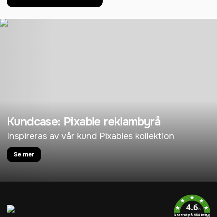
Kundcase: Pixable reklambyrå
Inspireras av vår kund Pixables kollektion
Se mer
4.6
/5
Baserat på 954 betyg