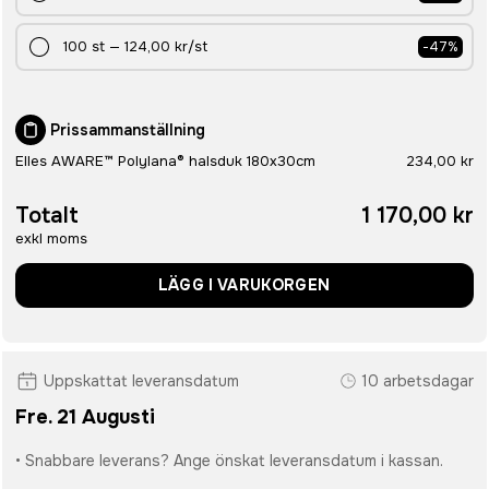
100
st
—
124,00 kr
/st
-
47
%
Prissammanställning
Elles AWARE™ Polylana® halsduk 180x30cm
234,00 kr
Totalt
1 170,00 kr
exkl moms
LÄGG I VARUKORGEN
Uppskattat leveransdatum
10 arbetsdagar
Fre. 21 Augusti
• Snabbare leverans? Ange önskat leveransdatum i kassan.