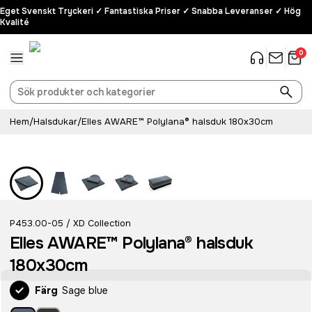
Eget Svenskt Tryckeri ✓ Fantastiska Priser ✓ Snabba Leveranser ✓ Hög
Kvalité
0
Hem
/
Halsdukar
/
Elles AWARE™ Polylana® halsduk 180x30cm
P453.00-05
XD Collection
/
Elles AWARE™ Polylana® halsduk
180x30cm
Färg
Sage blue