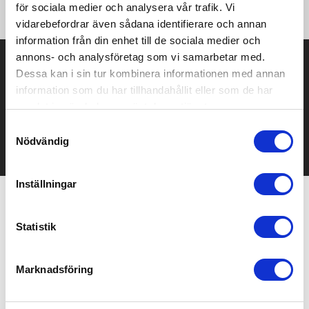
Storlek 180 x 30 cm.
för sociala medier och analysera vår trafik. Vi
vidarebefordrar även sådana identifierare och annan
information från din enhet till de sociala medier och
annons- och analysföretag som vi samarbetar med.
Prisuppgift på mailen?
Dessa kan i sin tur kombinera informationen med annan
information som du har tillhandahållit eller som de har
Kontakta oss här för att få förslag på produkt och pris över
mailen.
samlat in när du har använt deras tjänster.
Det går också utmärkt att bara ställa frågor!
Samtyckesval
Nödvändig
KONTAKTA OSS
Inställningar
Relaterade produkter
Statistik
Marknadsföring