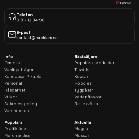
Telefon
019 - 12 34 90
E-post
kontakt@tsreklam.se
Info
Bästsäljare
Om oss
Populära produkter
Vanliga frågor
T-shirts
Kundcase: Pixable
Kepsar
Personal
Hoodies
Hållbarhet
Tygpåsar
Villkor
Vattenflaskor
Sekretesspolicy
Reflexvästar
Varumärken
Populära
Aktuella
Profilkläder
Muggar
Merchandise
Mössor