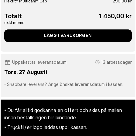
Flexfit® Multicam® Cap
290,00 kr
Totalt
1 450,00 kr
exkl moms
LÄGG I VARUKORGEN
Uppskattat leveransdatum
13 arbetsdagar
Tors. 27 Augusti
• Snabbare leverans? Ange önskat leveransdatum i kassan.
• Du får alltid godkänna en offert och skiss på mailen
innan beställningen blir bindande.
• Tryckfil/er logo laddas upp i kassan.