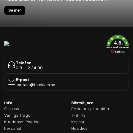
Se mer
4.6
/5
Baserat på 954 betyg
Telefon
019 - 12 34 90
E-post
kontakt@tsreklam.se
Info
Bästsäljare
Om oss
Populära produkter
Vanliga frågor
T-shirts
Kundcase: Pixable
Kepsar
Personal
Hoodies