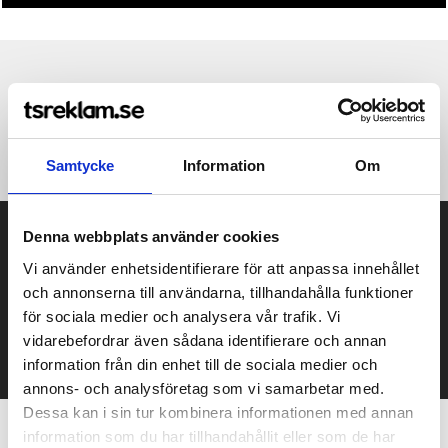
Produktinformation
Specifikationer
Pristabell
Recensioner
(
954
st)
·98% Cotton, 2% Polyurethan (elastic)
Samtycke
Information
Om
Prisuppgift på mailen?
Denna webbplats använder cookies
Vi använder enhetsidentifierare för att anpassa innehållet
Kontakta oss här för att få förslag på produkt och pris över
och annonserna till användarna, tillhandahålla funktioner
mailen.
för sociala medier och analysera vår trafik. Vi
Det går också utmärkt att bara ställa frågor!
vidarebefordrar även sådana identifierare och annan
KONTAKTA OSS
information från din enhet till de sociala medier och
annons- och analysföretag som vi samarbetar med.
Dessa kan i sin tur kombinera informationen med annan
information som du har tillhandahållit eller som de har