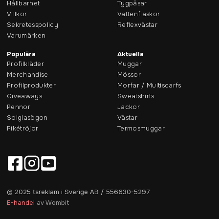
Hållbarhet
Tygpåsar
Villkor
Vattenflaskor
Sekretesspolicy
Reflexvästar
Varumärken
Populära
Aktuella
Profilkläder
Muggar
Merchandise
Mössor
Profilprodukter
Morfar / Multiscarfs
Giveaways
Sweatshirts
Pennor
Jackor
Solglasögon
Västar
Pikétröjor
Termosmuggar
© 2025 tsreklam i Sverige AB / 556630-5297
E-handel
av Wombit