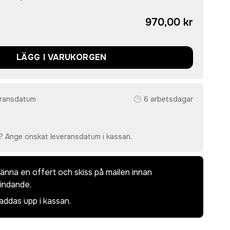
970,00 kr
LÄGG I VARUKORGEN
eransdatum
6 arbetsdagar
? Ange önskat leveransdatum i kassan.
dkänna en offert och skiss på mailen innan
bindande.
laddas upp i kassan.