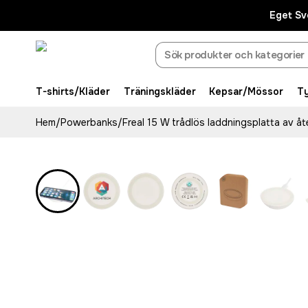
Eget Sv
T-shirts/Kläder
Träningskläder
Kepsar/Mössor
T
Hem
/
Powerbanks
/
Freal 15 W trådlös laddningsplatta av å