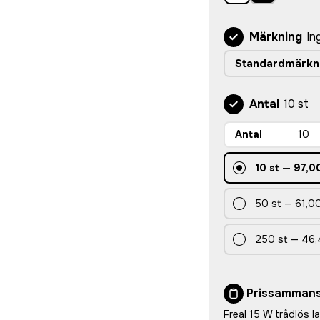
Märkning
In
Standardmärkn
Antal
10 st
Antal
10
st
—
97,00
50
st
—
61,00
250
st
—
46,
Prissammans
Freal 15 W trådlös 