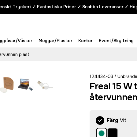
enskt Tryckeri ✓ Fantastiska Priser ✓ Snabba Leveranser ✓ Hög
ygpåsar/Väskor
Muggar/Flaskor
Kontor
Event/Skyltning
tervunnen plast
124434-03
Unbrand
/
Freal 15 W 
återvunnen
Färg
Vit