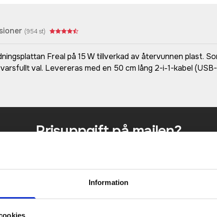
sioner
(
954
st)
ingsplattan Freal på 15 W tillverkad av återvunnen plast. So
rsfullt val. Levereras med en 50 cm lång 2-i-1-kabel (USB-A 
Prisuppgift på mailen?
a oss här för att få förslag på produkt och pris över
Det går också utmärkt att bara ställa frågor!
Information
KONTAKTA OSS
cookies