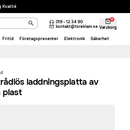
 Kvalité
0
019 - 12 34 90
kontakt@tsreklam.se
Varukorg
Fritid
Företagspresenter
Elektronik
Säkerhet
ed
trådlös laddningsplatta av
 plast