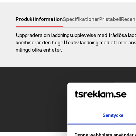
Produktinformation
Specifikationer
Pristabell
Recen
Uppgradera din laddningsupplevelse med trådlösa laddn
kombinerar den högeffektiv laddning med ett mer ansva
mängd olika enheter.
Kontakt
Samtycke
Denna webbplats använder 