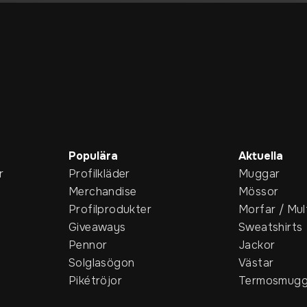
Populära
Aktuella
r
Profilkläder
Muggar
Merchandise
Mössor
Profilprodukter
Morfar / Mul
Giveaways
Sweatshirts
Pennor
Jackor
Solglasögon
Västar
Pikétröjor
Termosmugg