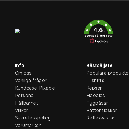
Service rating
4.6
/5
Baserat på 954 betyg
Info
Bästsäljare
Om oss
Populära produkte
Vanliga frågor
T-shirts
Kundcase: Pixable
Kepsar
Personal
Hoodies
Hållbarhet
Tygpåsar
Villkor
Vattenflaskor
Sekretesspolicy
Reflexvästar
Varumärken