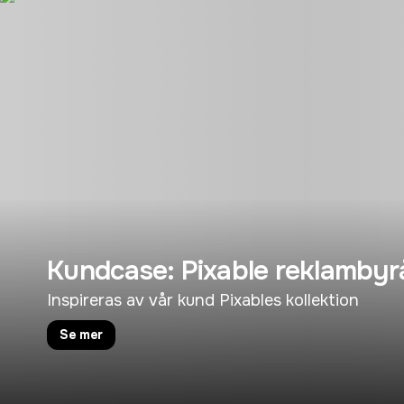
Kundcase: Pixable reklambyr
Inspireras av vår kund Pixables kollektion
Se mer