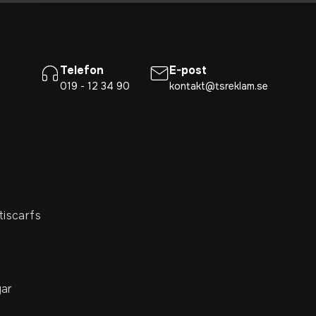
Telefon
E-post
019 - 12 34 90
kontakt@tsreklam.se
tiscarfs
ar