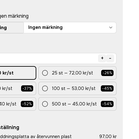
gen märkning
Ingen märkning
ing
+
-
 kr
/st
25
st
—
72,00 kr
/st
-
26
%
 kr
/st
100
st
—
53,00 kr
/st
-
37
%
-
45
%
40 kr
/st
500
st
—
45,00 kr
/st
-
52
%
-
54
%
tällning
laddningsplatta av återvunnen plast
97,00 kr