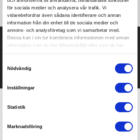
och annonserna till användarna, tillhandahålla funktioner
certifierad leveranskedja för återvunnet material. Fri från PVC.
för sociala medier och analysera vår trafik. Vi
Inklusive återvunnen TPE typ C-laddningskabel.
vidarebefordrar även sådana identifierare och annan
information från din enhet till de sociala medier och
annons- och analysföretag som vi samarbetar med.
Prisuppgift på mailen?
Dessa kan i sin tur kombinera informationen med annan
information som du har tillhandahållit eller som de har
Kontakta oss här för att få förslag på produkt och pris över
samlat in när du har använt deras tjänster.
mailen.
Samtyckesval
Det går också utmärkt att bara ställa frågor!
Nödvändig
KONTAKTA OSS
Inställningar
Relaterade produkter
Statistik
Marknadsföring