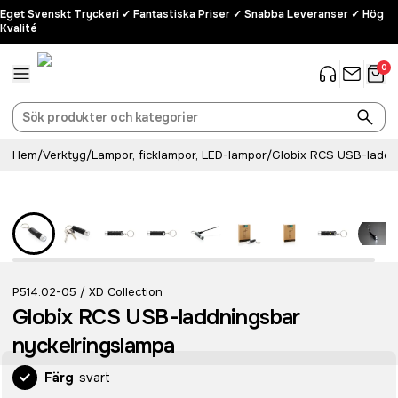
Eget Svenskt Tryckeri ✓ Fantastiska Priser ✓ Snabba Leveranser ✓ Hög
Kvalité
0
Hem
/
Verktyg
/
Lampor, ficklampor, LED-lampor
/
Globix RCS USB-laddn
Recycled
P514.02-05
XD Collection
/
Globix RCS USB-laddningsbar
nyckelringslampa
Färg
svart