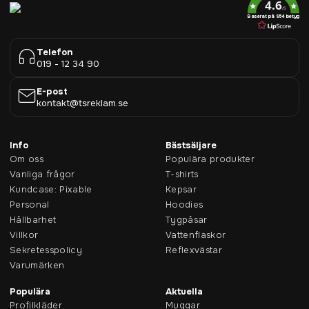
4.6
/5
Baserat på 954 betyg
Telefon
019 - 12 34 90
E-post
kontakt@tsreklam.se
Info
Bästsäljare
Om oss
Populära produkter
Vanliga frågor
T-shirts
Kundcase: Pixable
Kepsar
Personal
Hoodies
Hållbarhet
Tygpåsar
Villkor
Vattenflaskor
Sekretesspolicy
Reflexvästar
Varumärken
Populära
Aktuella
Profilkläder
Muggar