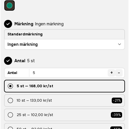
Märkning
Ingen märkning
Standardmärkning
Ingen märkning
Antal
5 st
+
-
Antal
5
st
—
168,00 kr
/st
10
st
—
133,00 kr
/st
-
21
%
25
st
—
102,00 kr
/st
-
39
%