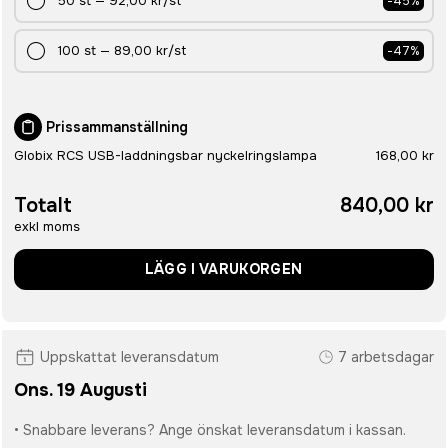
50
st
—
92,00 kr
/st
-
45
%
100
st
—
89,00 kr
/st
-
47
%
Prissammanställning
Globix RCS USB-laddningsbar nyckelringslampa
168,00 kr
Totalt
840,00 kr
exkl moms
LÄGG I VARUKORGEN
Uppskattat leveransdatum
7 arbetsdagar
Ons. 19 Augusti
• Snabbare leverans? Ange önskat leveransdatum i kassan.