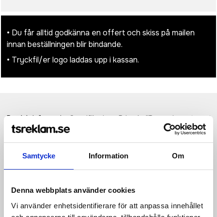
• Du får alltid godkänna en offert och skiss på mailen
innan beställningen blir bindande.
• Tryckfil/er logo laddas upp i kassan.
Produktinformation
Specifikationer
Pristabell
Recensioner
(
954
st)
USB-uppladdningsbar nyckelringsficklampa tillverkad av RCS-
återvunnen ABS. Nyckelringens 1 LED-lampa klarar upp till 3
Samtycke
Information
Om
timmars användning på en enda laddning. När den är urladdad
kan den enkelt laddas via typ C-ingången. Med 155 mAh
batteri. Ficklampan har 3 ljuslägen (starkt, medium och
Denna webbplats använder cookies
blinkande) Ljusavstånd upp till 10 meter. Förpackad i FSC-
mixad plastlåda. Totalt återvunnet innehåll: 33 % baserat på
Vi använder enhetsidentifierare för att anpassa innehållet
artikelns totala vikt. RCS-certifiering säkerställer en helt