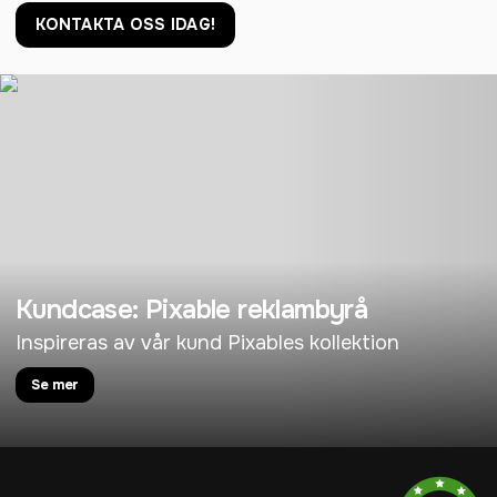
KONTAKTA OSS IDAG!
Kundcase: Pixable reklambyrå
Inspireras av vår kund Pixables kollektion
Se mer