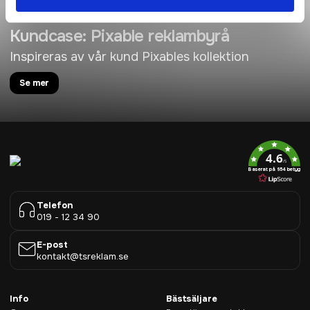
Kundcase: Pixable reklambyrå
Inspireras av vår kund Pixables kollektion
Se mer
4.6
/5
Baserat på 954 betyg
Telefon
019 - 12 34 90
E-post
kontakt@tsreklam.se
Info
Bästsäljare