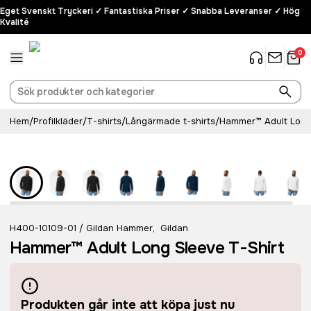
Eget Svenskt Tryckeri ✓ Fantastiska Priser ✓ Snabba Leveranser ✓ Hög
Kvalité
0
Hem
/
Profilkläder
/
T-shirts
/
Långärmade t-shirts
/
Hammer™ Adult Long 
H400-10109-01
Gildan Hammer
,
Gildan
/
Hammer™ Adult Long Sleeve T-Shirt
Produkten går inte att köpa just nu