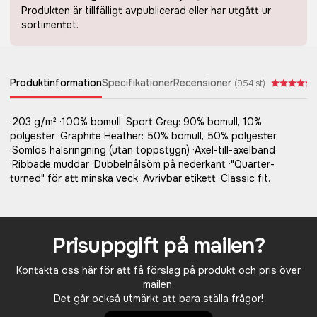
Produkten är tillfälligt avpublicerad eller har utgått ur
sortimentet.
Produktinformation
Specifikationer
Recensioner
(
954
st)
·203 g/m² ·100% bomull ·Sport Grey: 90% bomull, 10%
polyester ·Graphite Heather: 50% bomull, 50% polyester
·Sömlös halsringning (utan toppstygn) ·Axel-till-axelband
·Ribbade muddar ·Dubbelnålsöm på nederkant ·"Quarter-
turned" för att minska veck ·Avrivbar etikett ·Classic fit.
Prisuppgift på mailen?
Kontakta oss här för att få förslag på produkt och pris över
mailen.
Det går också utmärkt att bara ställa frågor!