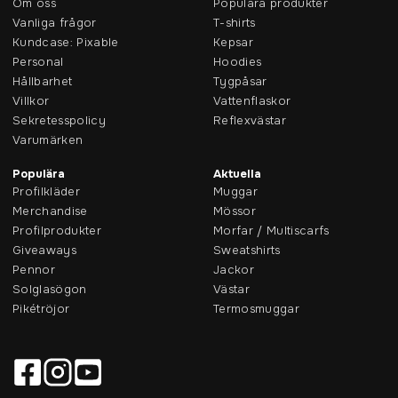
Om oss
Populära produkter
Vanliga frågor
T-shirts
Kundcase: Pixable
Kepsar
Personal
Hoodies
Hållbarhet
Tygpåsar
Villkor
Vattenflaskor
Sekretesspolicy
Reflexvästar
Varumärken
Populära
Aktuella
Profilkläder
Muggar
Merchandise
Mössor
Profilprodukter
Morfar / Multiscarfs
Giveaways
Sweatshirts
Pennor
Jackor
Solglasögon
Västar
Pikétröjor
Termosmuggar