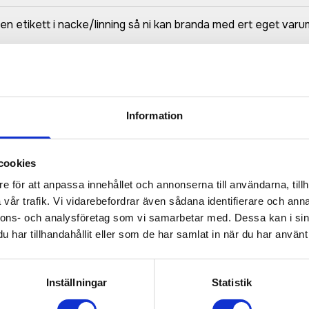
etikett i nacke/linning så ni kan branda med ert eget varu
Information
cookies
e för att anpassa innehållet och annonserna till användarna, tillh
Prisuppgift på mailen?
vår trafik. Vi vidarebefordrar även sådana identifierare och anna
nnons- och analysföretag som vi samarbetar med. Dessa kan i sin
a oss här för att få förslag på produkt och pris över
har tillhandahållit eller som de har samlat in när du har använt 
Det går också utmärkt att bara ställa frågor!
KONTAKTA OSS
Inställningar
Statistik