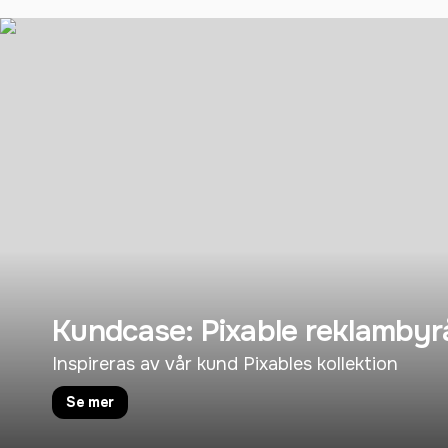
Kundcase: Pixable reklambyr
Inspireras av vår kund Pixables kollektion
Se mer