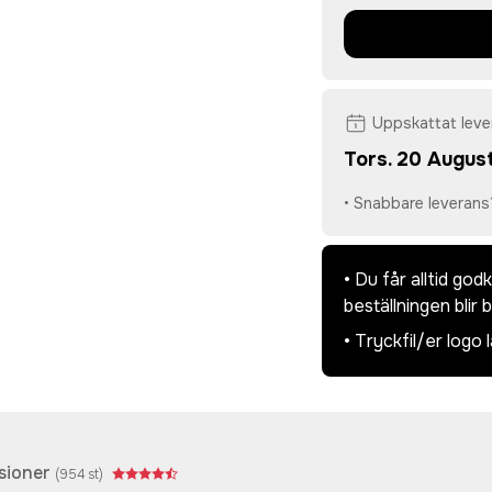
Uppskattat lev
Tors. 20 August
• Snabbare leverans
• Du får alltid go
beställningen blir 
• Tryckfil/er logo 
sioner
(
954
st)