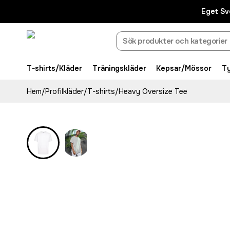
Eget Sv
T-shirts/Kläder
Träningskläder
Kepsar/Mössor
T
Hem
/
Profilkläder
/
T-shirts
/
Heavy Oversize Tee