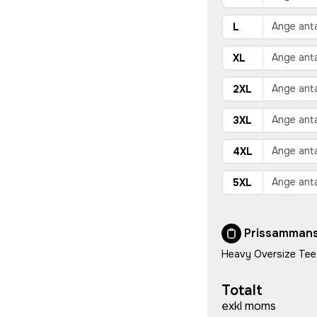
L
XL
2XL
3XL
4XL
5XL
Prissammans
Heavy Oversize Tee
Totalt
exkl moms