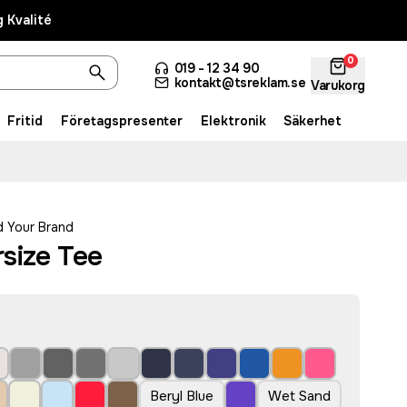
 Kvalité
0
019 - 12 34 90
kontakt@tsreklam.se
Varukorg
Fritid
Företagspresenter
Elektronik
Säkerhet
d Your Brand
size Tee
Beryl Blue
Wet Sand