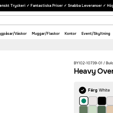
enskt Tryckeri ✓ Fantastiska Priser ✓ Snabba Leveranser ✓ Hög
ygpåsar/Väskor
Muggar/Flaskor
Kontor
Event/Skyltning
BY102-10739-01
Buil
/
Heavy Over
Färg
White