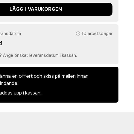
LÄGG I VARUKORGEN
eransdatum
10 arbetsdagar
i
? Ange önskat leveransdatum i kassan.
dkänna en offert och skiss på mailen innan
bindande.
laddas upp i kassan.