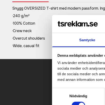
Snygg OVERSIZED T-shirt med modern passform. Ingen 
·240 g/m²
·100% Cotton
·Crew neck
·Overcut shoulders
Samtycke
·Wide, casual fit
Denna webbplats använder 
Vi använder enhetsidentifierar
sociala medier och analysera 
till de sociala medier och a
Kontakt
med annan information som du 
Samtyckesval
Nödvändig