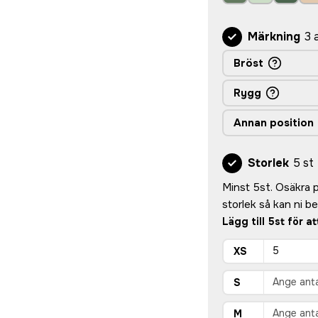
Märkning
3 
Bröst
Rygg
Annan position
Storlek
5 st
Minst 5st. Osäkra på
storlek så kan ni 
Lägg till 5st för a
XS
S
M