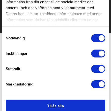
information från din enhet till de sociala medier och
Kontakta oss här för att få förslag på produkt och pris över
mailen.
annons- och analysföretag som vi samarbetar med.
Det går också utmärkt att bara ställa frågor!
Dessa kan i sin tur kombinera informationen med annan
information som du har tillhandahållit eller som de har
KONTAKTA OSS
samlat in när du har använt deras tjänster.
Samtyckesval
Nödvändig
Relaterade produkter
Inställningar
Statistik
Marknadsföring
Tillåt alla