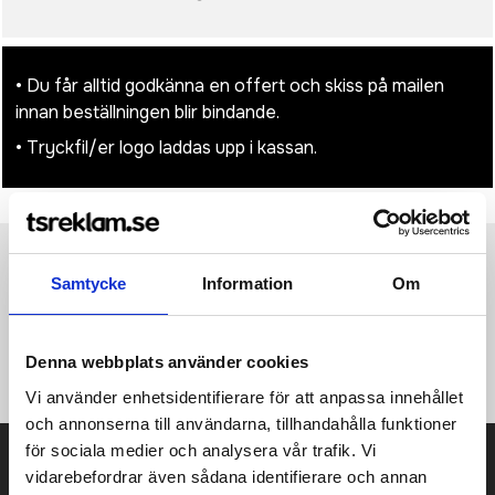
• Du får alltid godkänna en offert och skiss på mailen
innan beställningen blir bindande.
• Tryckfil/er logo laddas upp i kassan.
Produktinformation
Specifikationer
Pristabell
Recensioner
(
954
st)
Samtycke
Information
Om
·220 g/m² ·100% bomull ·6 paneler ·Fiskbensmönstrat tyg
Denna webbplats använder cookies
·Justerbart spänne.
Vi använder enhetsidentifierare för att anpassa innehållet
och annonserna till användarna, tillhandahålla funktioner
för sociala medier och analysera vår trafik. Vi
Prisuppgift på mailen?
vidarebefordrar även sådana identifierare och annan