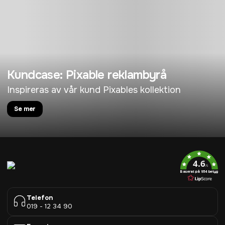
Kundcase: Pixable reklambyrå
Inspireras av vår kund Pixables kollektion
Se mer
4.6
/5
Baserat på 954 betyg
Telefon
019 - 12 34 90