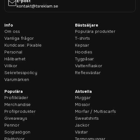
E-post
kontakt@tsreklam.se
Info
Bästsäljare
Om oss
Populära produkter
Vanliga frågor
T-shirts
Kundcase: Pixable
Kepsar
Personal
Hoodies
Hållbarhet
Tygpåsar
Villkor
Vattenflaskor
Sekretesspolicy
Reflexvästar
Varumärken
Populära
Aktuella
Profilkläder
Muggar
Merchandise
Mössor
Profilprodukter
Morfar / Multiscarfs
Giveaways
Sweatshirts
Pennor
Jackor
Solglasögon
Västar
Pikétröjor
Termosmuggar