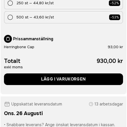
250
st
—
44,80 kr
/st
-
52
%
500
st
—
43,60 kr
/st
-
53
%
Prissammanställning
Herringbone Cap
93,00 kr
Totalt
930,00 kr
exkl moms
LÄGG I VARUKORGEN
Uppskattat leveransdatum
13 arbetsdagar
Ons. 26 Augusti
• Snabbare leverans? Ange önskat leveransdatum i kassan.