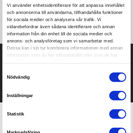
återvunna tyger. Med fokus på vatten, 2% av intäkterna för
Vi använder enhetsidentifierare för att anpassa innehållet
varje såld Impact-produkt kommer att doneras till Water.org.
och annonserna till användarna, tillhandahålla funktioner
Med justerbart band i midjan och en stor ficka på framsidan.
för sociala medier och analysera vår trafik. Vi
Denna indikation är baserad på LCA data publicerad av Textile
vidarebefordrar även sådana identifierare och annan
Exchange i deras Material Snapshots 2016.
information från din enhet till de sociala medier och
annons- och analysföretag som vi samarbetar med.
Dessa kan i sin tur kombinera informationen med annan
Prisuppgift på mailen?
information som du har tillhandahållit eller som de har
samlat in när du har använt deras tjänster.
Kontakta oss här för att få förslag på produkt och pris över
Samtyckesval
mailen.
Nödvändig
Det går också utmärkt att bara ställa frågor!
KONTAKTA OSS
Inställningar
Statistik
Relaterade produkter
Marknadsföring