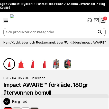
Eget Svenskt Tryckeri ✓ Fantastiska Priser ✓ Snabba Leveranser ✓ Hög
Kvalité
0
Hem
/
Kockkläder och Restaurangkläder
/
Förkläden
/
Impact AWARE™ fö
Recycled
P262.84-05
XD Collection
/
Impact AWARE™ förkläde, 180gr
återvunnen bomull
Färg
röd