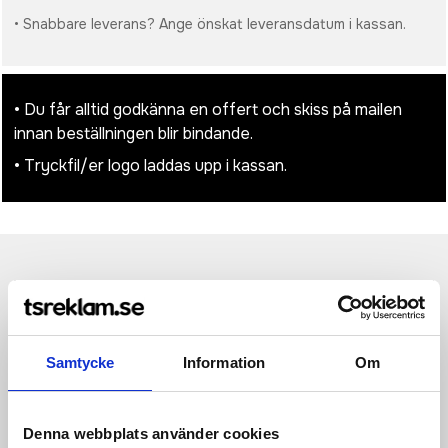
• Snabbare leverans? Ange önskat leveransdatum i kassan.
• Du får alltid godkänna en offert och skiss på mailen
innan beställningen blir bindande.
• Tryckfil/er logo laddas upp i kassan.
Produktinformation
Specifikationer
Pristabell
Recensioner
(
954
st)
Ingen greenwashing, utan fakta om hållbarhet! Impact förkläde
i 180gr återvunnen bomull är med AWARE™ spårämne. Genom
Samtycke
Information
Om
att använda AWARE™ disruptiva fysiska spårämne och
blockchain-teknologi kan vi bevisa vårt påstående om att
genuint återvunna material (70% rcotton/30% rpet) använts
Denna webbplats använder cookies
och att vatten har sparats. Spara vatten och använd genuint