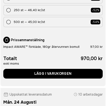
250
st
—
46,40 kr
/st
-
52
%
500
st
—
45,00 kr
/st
-
54
%
Prissammanställning
Impact AWARE™ förkläde, 180gr återvunnen bomull
97,00 kr
Totalt
970,00 kr
exkl moms
LÄGG I VARUKORGEN
Uppskattat leveransdatum
10 arbetsdagar
Mån. 24 Augusti