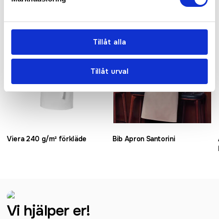
Bra pris
Populär
Tillåt alla
Tillåt urval
Viera 240 g/m² förkläde
Bib Apron Santorini
Vi hjälper er!