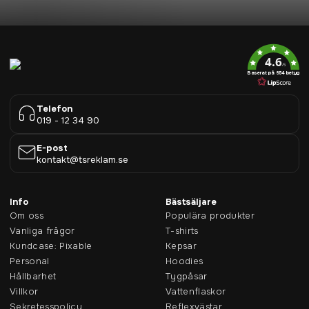
4.6
/5
Baserat på 954 betyg
Telefon
019 - 12 34 90
E-post
kontakt@tsreklam.se
Info
Bästsäljare
Om oss
Populära produkter
Vanliga frågor
T-shirts
Kundcase: Pixable
Kepsar
Personal
Hoodies
Hållbarhet
Tygpåsar
Villkor
Vattenflaskor
Sekretesspolicy
Reflexvästar