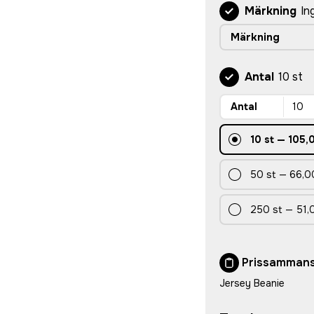
Märkning
In
Märkning
Antal
10 st
Antal
10
st
—
105,
50
st
—
66,0
250
st
—
51,
Prissammans
Jersey Beanie