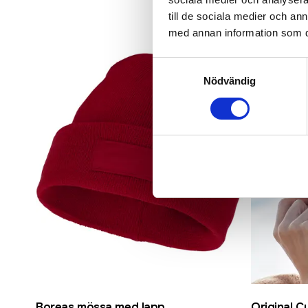
till de sociala medier och a
Bra pris
med annan information som du 
Samtyckesval
Nödvändig
Boreas mössa med lapp
Original C