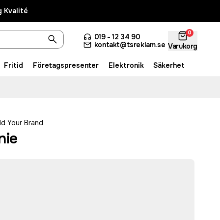
 Kvalité
0
019 - 12 34 90
kontakt@tsreklam.se
Varukorg
Fritid
Företagspresenter
Elektronik
Säkerhet
ld Your Brand
nie