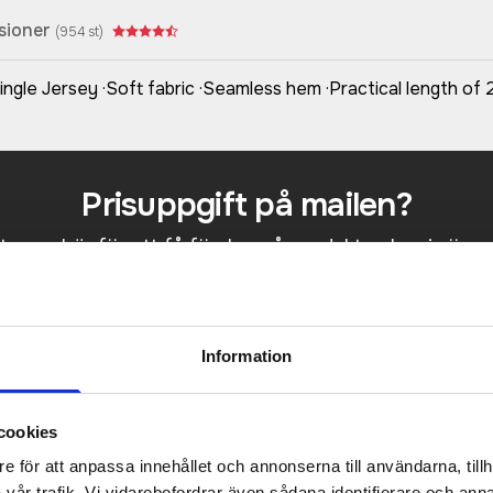
sioner
(
954
st)
ngle Jersey ·Soft fabric ·Seamless hem ·Practical length of
Prisuppgift på mailen?
a oss här för att få förslag på produkt och pris över
Det går också utmärkt att bara ställa frågor!
KONTAKTA OSS
Information
cookies
e för att anpassa innehållet och annonserna till användarna, tillh
vår trafik. Vi vidarebefordrar även sådana identifierare och anna