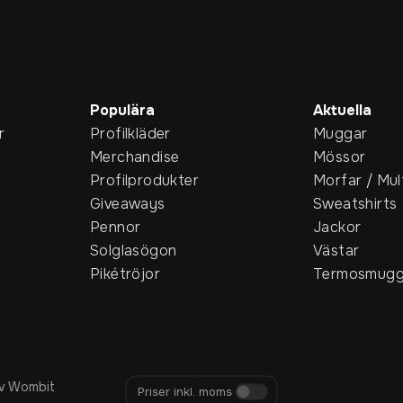
Populära
Aktuella
r
Profilkläder
Muggar
Merchandise
Mössor
Profilprodukter
Morfar / Mul
Giveaways
Sweatshirts
Pennor
Jackor
Solglasögon
Västar
Pikétröjor
Termosmugg
v Wombit
Priser inkl. moms