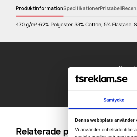
Produktinformation
Specifikationer
Pristabell
Recen
·170 g/m² ·62% Polyester, 33% Cotton, 5% Elastane, Si
Kontakt
Samtycke
Denna webbplats använder 
Relaterade produkter
Vi använder enhetsidentifierar
sociala medier och analysera 