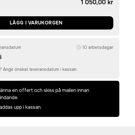
1 050,00 kr
LÄGG I VARUKORGEN
eransdatum
10 arbetsdagar
i
? Ange önskat leveransdatum i kassan.
dkänna en offert och skiss på mailen innan
bindande.
laddas upp i kassan.