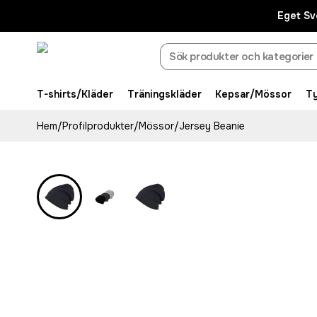
Eget Sv
T-shirts/Kläder
Träningskläder
Kepsar/Mössor
T
Hem
/
Profilprodukter
/
Mössor
/
Jersey Beanie