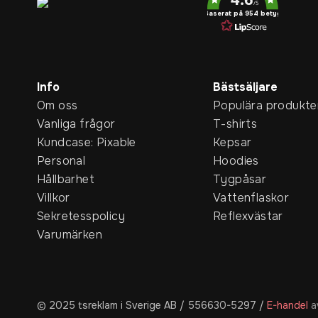
/5
Baserat på 954 betyg
Info
Bästsäljare
Om oss
Populära produkte
Vanliga frågor
T-shirts
Kundcase: Pixable
Kepsar
Personal
Hoodies
Hållbarhet
Tygpåsar
Villkor
Vattenflaskor
Sekretesspolicy
Reflexvästar
Varumärken
© 2025 tsreklam i Sverige AB / 556630-5297
/
E-handel
a