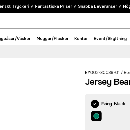
enskt Tryckeri ✓ Fantastiska Priser ✓ Snabba Leveranser ✓ Hög
ygpåsar/Väskor
Muggar/Flaskor
Kontor
Event/Skyltning
BY002-30039-01
Bui
/
Jersey Bea
Färg
Black