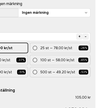
gen märkning
Ingen märkning
+
-
00 kr
/st
25
st
—
78,00 kr
/st
-
26
%
0 kr
/st
100
st
—
58,00 kr
/st
-
37
%
-
45
%
00 kr
/st
500
st
—
49,20 kr
/st
-
51
%
-
53
%
tällning
105,00 kr