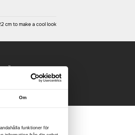
 22 cm to make a cool look
 mailen.
Om
andahålla funktioner för
n information från din enhet