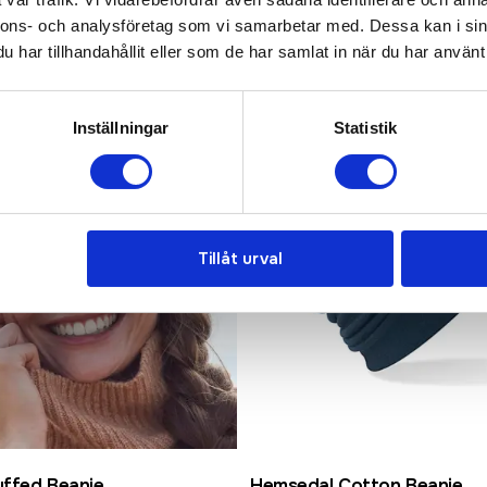
nnons- och analysföretag som vi samarbetar med. Dessa kan i sin
Populär
har tillhandahållit eller som de har samlat in när du har använt 
Inställningar
Statistik
Tillåt urval
uffed Beanie
Hemsedal Cotton Beanie