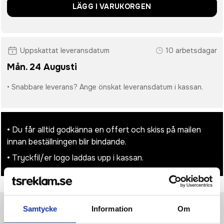
LÄGG I VARUKORGEN
Uppskattat leveransdatum
10 arbetsdagar
Mån. 24 Augusti
• Snabbare leverans? Ange önskat leveransdatum i kassan.
• Du får alltid godkänna en offert och skiss på mailen
innan beställningen blir bindande.
• Tryckfil/er logo laddas upp i kassan.
Samtycke
Information
Om
Produktinformation
Specifikationer
Pristabell
Recensioner
(
954
st)