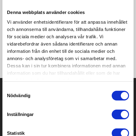
Denna webbplats använder cookies
Light Down Jacket är en lätt och varm dunjacka som ger skön
värme under kyliga dagar. Tunn och lätt vaddering i
Vi använder enhetsidentifierare för att anpassa innehållet
kombination med modern design, formad huva, bondade
och annonserna till användarna, tillhandahålla funktioner
kanaler och två sidfickor med dragkedja ger ett mångsidigt
för sociala medier och analysera vår trafik. Vi
plagg med stort användningsområde. Jackan kan enkelt
packas ned i en väska eller ryggsäck och funkar både som
vidarebefordrar även sådana identifierare och annan
ytterplagg och som mellanlager i riktigt kalla förhållanden. •
information från din enhet till de sociala medier och
Tunn och lätt dunvaddering • Bondade kanaler • Formad huva
annons- och analysföretag som vi samarbetar med.
med tight passform • Två sidfickor med dragkedja
Dessa kan i sin tur kombinera informationen med annan
information som du har tillhandahållit eller som de har
samlat in när du har använt deras tjänster.
Prisuppgift på mailen?
Samtyckesval
Nödvändig
Kontakta oss här för att få förslag på produkt och pris över
mailen.
Det går också utmärkt att bara ställa frågor!
Inställningar
KONTAKTA OSS
Statistik