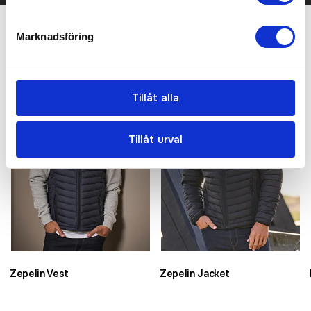
Marknadsföring
Relaterade produkter
Bästsäljare
Bästsäljare
Tillåt alla
Tillåt urval
Zepelin Vest
Zepelin Jacket