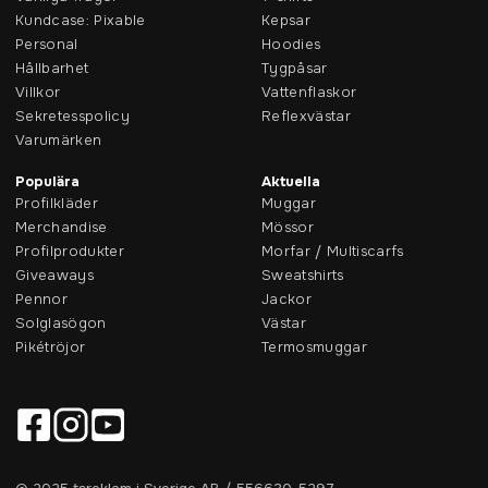
Kundcase: Pixable
Kepsar
Personal
Hoodies
Hållbarhet
Tygpåsar
Villkor
Vattenflaskor
Sekretesspolicy
Reflexvästar
Varumärken
Populära
Aktuella
Profilkläder
Muggar
Merchandise
Mössor
Profilprodukter
Morfar / Multiscarfs
Giveaways
Sweatshirts
Pennor
Jackor
Solglasögon
Västar
Pikétröjor
Termosmuggar