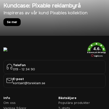
Kundcase: Pixable reklambyrå
Inspireras av vår kund Pixables kollektion
Se mer
4.6
/5
Baserat på 954 betyg
Telefon
019 - 12 34 90
E-post
kontakt@tsreklam.se
Info
Bästsäljare
Om oss
Populära produkter
Vanliga frågor
T-shirts