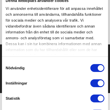
Denna webbplats använder cookies
kombination med modern design, bondade kanaler, hög krage
och två sidfickor med dragkedja ger ett mångsidigt plagg med
Vi använder enhetsidentifierare för att anpassa innehållet
stort användningsområde. Västen kan enkelt packas ned i en
och annonserna till användarna, tillhandahålla funktioner
väska eller ryggsäck och funkar både som ytterplagg och som
för sociala medier och analysera vår trafik. Vi
mellanlager i riktigt kalla förhållanden. • Tunn och lätt
vidarebefordrar även sådana identifierare och annan
dunvaddering • Hög, vadderad krage • Bondade kanaler • Två
sidfickor med dragkedja
information från din enhet till de sociala medier och
annons- och analysföretag som vi samarbetar med.
Dessa kan i sin tur kombinera informationen med annan
information som du har tillhandahållit eller som de har
Prisuppgift på mailen?
samlat in när du har använt deras tjänster.
Kontakta oss här för att få förslag på produkt och pris över
Samtyckesval
mailen.
Nödvändig
Det går också utmärkt att bara ställa frågor!
KONTAKTA OSS
Inställningar
Statistik
Relaterade produkter