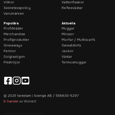
Villkor
Vattenflaskor
Sekretesspolicy
Reflexvästar
Varumärken
Populära
Aktuella
Profilkläder
Muggar
Merchandise
Mössor
Profilprodukter
Morfar / Multiscarfs
Giveaways
Sweatshirts
Pennor
Jackor
Solglasögon
Västar
Pikétröjor
Termosmuggar
© 2025 tsreklam i Sverige AB / 556630-5297
E-handel
av Wombit