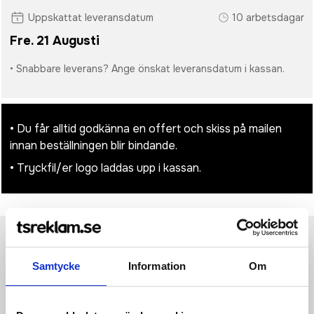
Uppskattat leveransdatum
10 arbetsdagar
Fre. 21 Augusti
• Snabbare leverans? Ange önskat leveransdatum i kassan.
• Du får alltid godkänna en offert och skiss på mailen
innan beställningen blir bindande.
• Tryckfil/er logo laddas upp i kassan.
Produktinformation
Specifikationer
Pristabell
Recensioner
(
954
st)
Samtycke
Information
Om
Light Down Vest är en lätt och varm dunväst som ger skön
värme under kyliga dagar. Tunn och lätt vaddering i