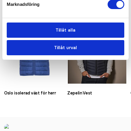
Marknadsföring
Bästsäljare
Tillåt alla
Tillåt urval
Oslo isolerad väst för herr
Zepelin Vest