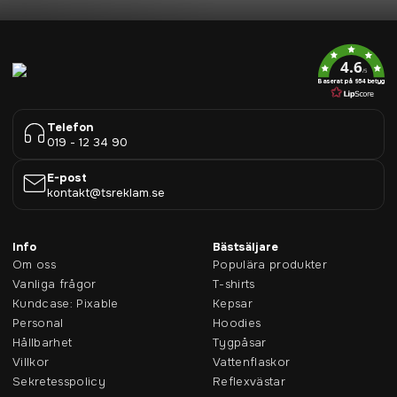
4.6
/5
Baserat på 954 betyg
Telefon
019 - 12 34 90
E-post
kontakt@tsreklam.se
Info
Bästsäljare
Om oss
Populära produkter
Vanliga frågor
T-shirts
Kundcase: Pixable
Kepsar
Personal
Hoodies
Hållbarhet
Tygpåsar
Villkor
Vattenflaskor
Sekretesspolicy
Reflexvästar