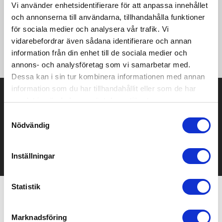
Vi använder enhetsidentifierare för att anpassa innehållet
och annonserna till användarna, tillhandahålla funktioner
·133 g/m² ·100% bomullstwill (färgat garn) ·Medelstor krage
för sociala medier och analysera vår trafik. Vi
"cutaway" ·Integrerad krage och manschett ·Ryggok ·Insydda
vidarebefordrar även sådana identifierare och annan
veck i ryggen ·Två knappar på manchett ·Rundad nederkant
·Lättstruken ·Comfort fit.
information från din enhet till de sociala medier och
annons- och analysföretag som vi samarbetar med.
Dessa kan i sin tur kombinera informationen med annan
information som du har tillhandahållit eller som de har
Prisuppgift på mailen?
samlat in när du har använt deras tjänster.
Kontakta oss här för att få förslag på produkt och pris över
Samtyckesval
mailen.
Nödvändig
Det går också utmärkt att bara ställa frågor!
KONTAKTA OSS
Inställningar
Statistik
Relaterade produkter
Marknadsföring