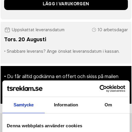
LÄGG I VARUKORGEN
Uppskattat leveransdatum
10 arbetsdagar
Tors. 20 Augusti
• Snabbare leverans? Ange önskat leveransdatum i kassan.
• Du får alltid godkänna en offert och skiss på mailen
innan beställningen blir bindande.
• Tryckfil/er logo laddas upp i kassan.
Samtycke
Information
Om
Denna webbplats använder cookies
Produktinformation
Specifikationer
Pristabell
Recensioner
(
954
st)