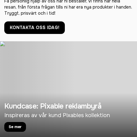
Få personlig hjälp av oss när ni beställer, vi finns här hela
resan, från första frågan tills ni har era nya produkter i handen.
Tryggt, prisvärt och i tid!
KONTAKTA OSS IDAG!
Kundcase: Pixable reklambyrå
Inspireras av vår kund Pixables kollektion
Se mer