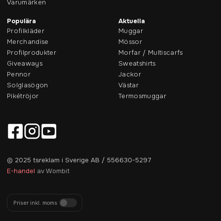
Varumärken
Populära
Aktuella
Profilkläder
Muggar
Merchandise
Mössor
Profilprodukter
Morfar / Multiscarfs
Giveaways
Sweatshirts
Pennor
Jackor
Solglasögon
Västar
Pikétröjor
Termosmuggar
© 2025 tsreklam i Sverige AB / 556630-5297
E-handel
av Wombit
Priser inkl. moms