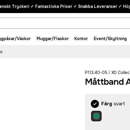
enskt Tryckeri ✓ Fantastiska Priser ✓ Snabba Leveranser ✓ Hög
ygpåsar/Väskor
Muggar/Flaskor
Kontor
Event/Skyltning
to
P113.40-05
XD Collec
/
Måttband 
Färg
svart