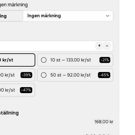
gen märkning
Ingen märkning
ing
+
-
 kr
/st
10
st
—
133,00 kr
/st
-
21
%
0 kr
/st
50
st
—
92,00 kr
/st
-
39
%
-
45
%
00 kr
/st
-
47
%
tällning
168,00 kr