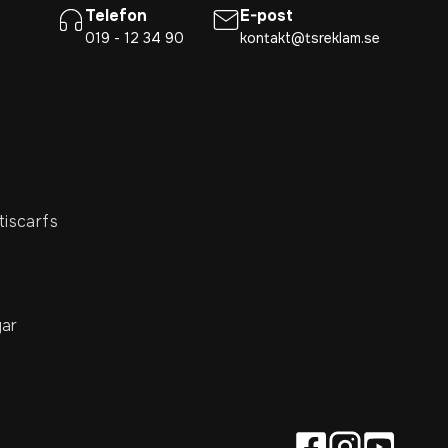
Telefon
E-post
019 - 12 34 90
kontakt@tsreklam.se
tiscarfs
ar