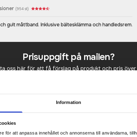
sioner
(
954
st)
h gult måttband. Inklusive bältesklämma och handledsrem.
Prisuppgift på mailen?
a oss här för att få förslag på produkt och pris över
Det går också utmärkt att bara ställa frågor!
KONTAKTA OSS
Information
cookies
e för att anpassa innehållet och annonserna till användarna, tillh