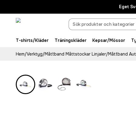
Eget Sv
T-shirts/Kläder
Träningskläder
Kepsar/Mössor
T
Hem
/
Verktyg
/
Måttband Måttstockar Linjaler
/
Måttband Au