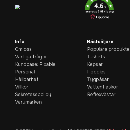
4.6
/5
Baserat på 954 betyg
Info
Bästsäljare
Om oss
Populära produkte
Vanliga frågor
T-shirts
Kundcase: Pixable
Kepsar
Personal
Hoodies
Hållbarhet
Tygpåsar
Villkor
Vattenflaskor
Sekretesspolicy
Reflexvästar
Varumärken