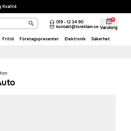
 Kvalité
0
019 - 12 34 90
kontakt@tsreklam.se
Varukorg
Fritid
Företagspresenter
Elektronik
Säkerhet
tion
Auto