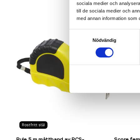
sociala medier och analysera 
till de sociala medier och a
med annan information som du 
Samtyckesval
Nödvändig
Rostfritt stål
Rule 5 m måttband av RCS-
Score fem