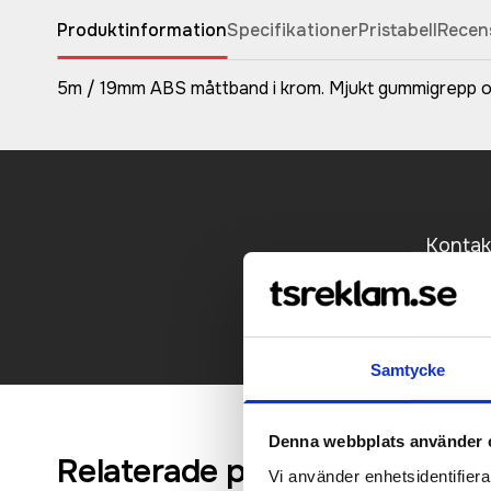
Produktinformation
Specifikationer
Pristabell
Recen
5m / 19mm ABS måttband i krom. Mjukt gummigrepp oc
Kontakt
Samtycke
Denna webbplats använder 
Relaterade produkter
Vi använder enhetsidentifierar