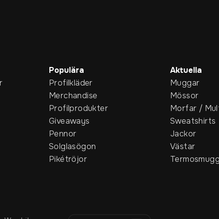
Populära
Aktuella
r
Profilkläder
Muggar
Merchandise
Mössor
Profilprodukter
Morfar / Mul
Giveaways
Sweatshirts
Pennor
Jackor
Solglasögon
Västar
Pikétröjor
Termosmugg