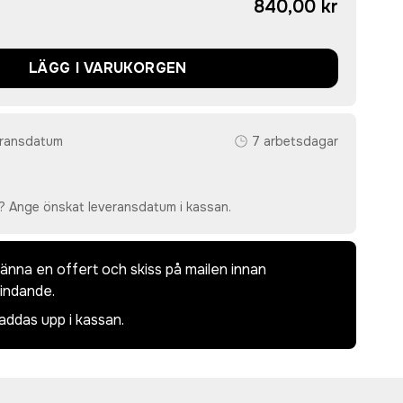
840,00 kr
LÄGG I VARUKORGEN
eransdatum
7 arbetsdagar
? Ange önskat leveransdatum i kassan.
dkänna en offert och skiss på mailen innan
bindande.
laddas upp i kassan.