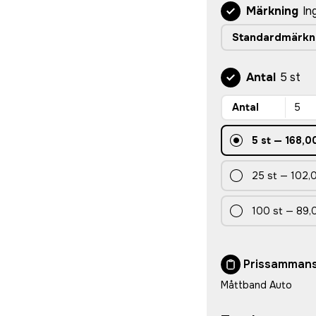
Märkning
In
Standardmärkn
Antal
5 st
Antal
5
st
—
168,00
25
st
—
102,0
100
st
—
89,
Prissammans
Måttband Auto