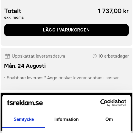
Totalt
1 737,00 kr
exkl moms
LÄGG I VARUKORGEN
Uppskattat leveransdatum
10 arbetsdagar
Mån. 24 Augusti
• Snabbare leverans? Ange önskat leveransdatum i kassan.
• Du får alltid godkänna en offert och skiss på mailen
innan beställningen blir bindande.
• Tryckfil/er logo laddas upp i kassan.
Samtycke
Information
Om