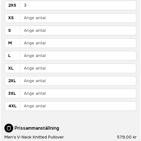
2XS
XS
S
M
L
XL
2XL
3XL
4XL
Prissammanställning
Men's V-Neck Knitted Pullover
579,00 kr