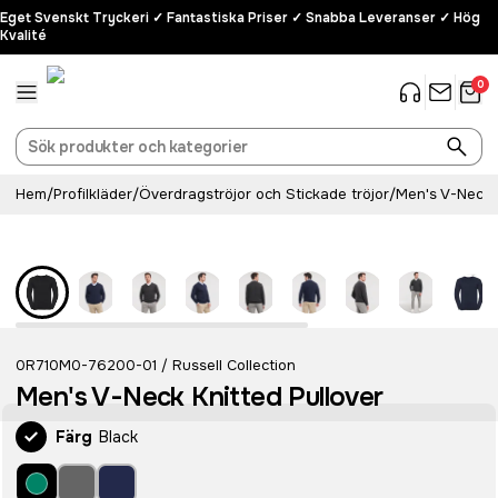
Eget Svenskt Tryckeri ✓ Fantastiska Priser ✓ Snabba Leveranser ✓ Hög
Kvalité
0
Hem
/
Profilkläder
/
Överdragströjor och Stickade tröjor
/
Men's V-Neck K
0R710M0-76200-01
Russell Collection
/
Men's V-Neck Knitted Pullover
Färg
Black