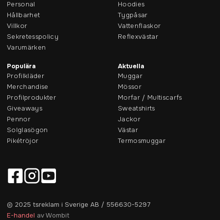
Personal
Hoodies
Hållbarhet
Tygpåsar
Villkor
Vattenflaskor
Sekretesspolicy
Reflexvästar
Varumärken
Populära
Aktuella
Profilkläder
Muggar
Merchandise
Mössor
Profilprodukter
Morfar / Multiscarfs
Giveaways
Sweatshirts
Pennor
Jackor
Solglasögon
Västar
Pikétröjor
Termosmuggar
© 2025 tsreklam i Sverige AB / 556630-5297
E-handel
av Wombit