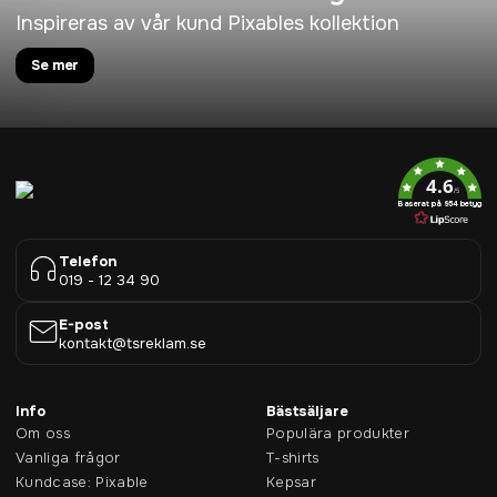
Inspireras av vår kund Pixables kollektion
Se mer
4.6
/5
Baserat på 954 betyg
Telefon
019 - 12 34 90
E-post
kontakt@tsreklam.se
Info
Bästsäljare
Om oss
Populära produkter
Vanliga frågor
T-shirts
Kundcase: Pixable
Kepsar