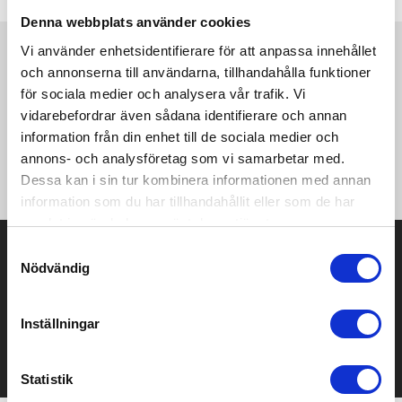
Denna webbplats använder cookies
Vi använder enhetsidentifierare för att anpassa innehållet
Produktinformation
Specifikationer
Pristabell
Recensioner
(
954
st)
och annonserna till användarna, tillhandahålla funktioner
för sociala medier och analysera vår trafik. Vi
vidarebefordrar även sådana identifierare och annan
·275 g/m² ·50% bomull, 50% Akryl ·Easy Care CottonBlend™
tyg ·Klassisk slätstickad V-ringad pullover ·Ribbade ärmmuddar
information från din enhet till de sociala medier och
och nederkant med elastan ·Idealisk för brodering ·Tvättbar i
annons- och analysföretag som vi samarbetar med.
maskin 40°C.
Dessa kan i sin tur kombinera informationen med annan
information som du har tillhandahållit eller som de har
samlat in när du har använt deras tjänster.
Prisuppgift på mailen?
Samtyckesval
Nödvändig
Kontakta oss här för att få förslag på produkt och pris över
mailen.
Det går också utmärkt att bara ställa frågor!
Inställningar
KONTAKTA OSS
Statistik