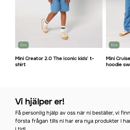
Eco
Eco
Mini Creator 2.0 The iconic kids' t-
Mini Cruise
shirt
hoodie sw
Vi hjälper er!
Få personlig hjälp av oss när ni beställer, vi fin
första frågan tills ni har era nya produkter i h
i tid!