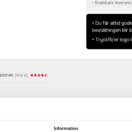
• Snabbare leverans
• Du får alltid go
beställningen blir 
• Tryckfil/er logo 
sioner
(
954
st)
Prisuppgift på mailen?
a oss här för att få förslag på produkt och pris över
Information