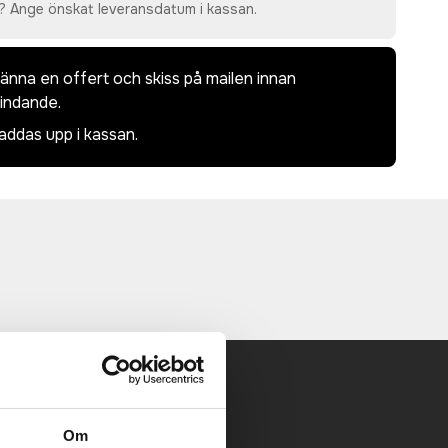
? Ange önskat leveransdatum i kassan.
dkänna en offert och skiss på mailen innan
bindande.
laddas upp i kassan.
 mailen.
Om