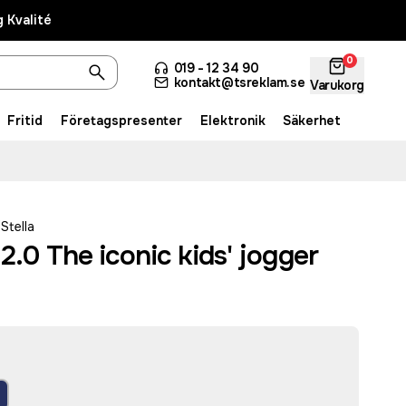
 Kvalité
0
019 - 12 34 90
kontakt@tsreklam.se
Varukorg
Fritid
Företagspresenter
Elektronik
Säkerhet
Stella
2.0 The iconic kids' jogger