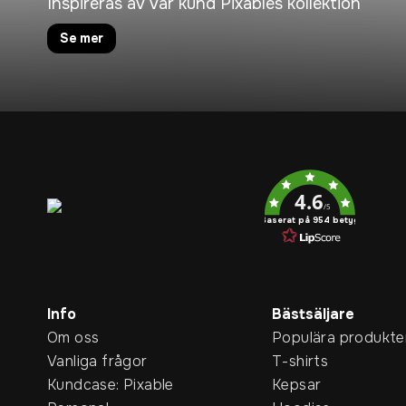
Inspireras av vår kund Pixables kollektion
Se mer
Service rating
4.6
/5
Baserat på 954 betyg
Info
Bästsäljare
Om oss
Populära produkte
Vanliga frågor
T-shirts
Kundcase: Pixable
Kepsar