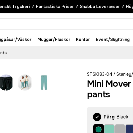
enskt Tryckeri ✓ Fantastiska Priser ✓ Snabba Leveranser ✓ Hög
ygpåsar/Väskor
Muggar/Flaskor
Kontor
Event/Skyltning
ants
STSK183-04
Stanley/
/
Mini Mover 
pants
Färg
Black