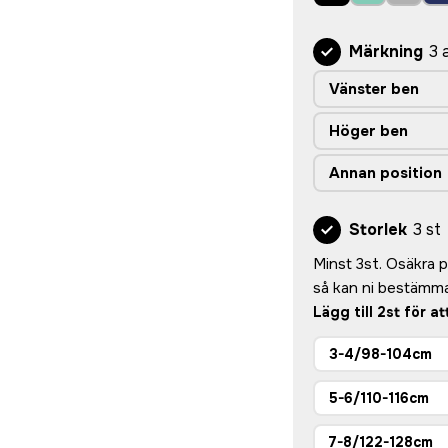
Märkning
3 
Vänster ben
Höger ben
Annan position
Storlek
3 st
Minst 3st. Osäkra på
så kan ni bestämma
Lägg till 2st för a
3-4/98-104cm
5-6/110-116cm
7-8/122-128cm