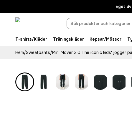
Eget Sv
T-shirts/Kläder
Träningskläder
Kepsar/Mössor
T
Hem
/
Sweatpants
/
Mini Mover 2.0 The iconic kids' jogger p
Eco