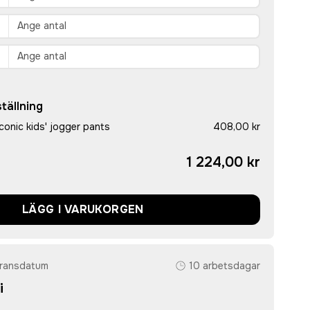
tällning
conic kids' jogger pants
408,00 kr
1 224,00 kr
LÄGG I VARUKORGEN
eransdatum
10 arbetsdagar
i