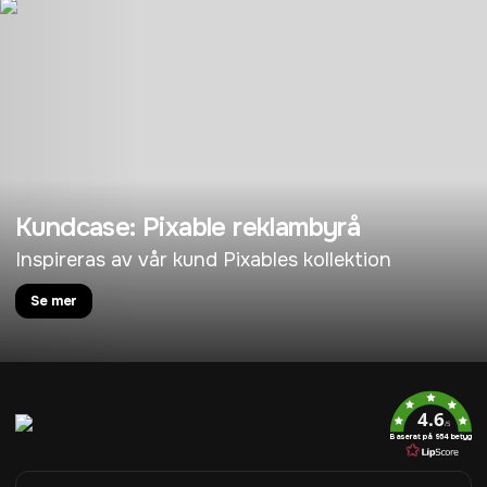
Kundcase: Pixable reklambyrå
Inspireras av vår kund Pixables kollektion
Se mer
4.6
/5
Baserat på 954 betyg