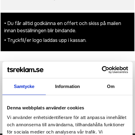
• Du får alltid godkänna en offert och skiss på mailen
innan beställningen blir bindande.
• Tryckfil/er logo laddas upp i kassan.
Produktinformation
Specifikationer
Pristabell
Recensioner
(
954
st)
Samtycke
Information
Om
Cahier Journal PK – linjerad. Med kartongomslag med rundade
hörn. Synlig söm på bokryggen med klaff för att samla in lösa
anteckningar. Innehåller 64 70 gsm elfenbensfärgade linjerade
Denna webbplats använder cookies
sidor. De sista 16 arken är löstagbara. Antal kvantitet är 1
styck.
Vi använder enhetsidentifierare för att anpassa innehållet
och annonserna till användarna, tillhandahålla funktioner
för sociala medier och analysera vår trafik. Vi