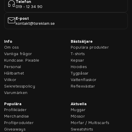
Telefon
019 - 12 34 90
E-post
kontakt@tsreklam.se
Info
Bästsäljare
Om oss
Populära produkter
Vanliga frågor
T-shirts
Kundcase: Pixable
Kepsar
Personal
Hoodies
Hållbarhet
Tygpåsar
Villkor
Vattenflaskor
Sekretesspolicy
Reflexvästar
Varumärken
Populära
Aktuella
Profilkläder
Muggar
Merchandise
Mössor
Profilprodukter
Morfar / Multiscarfs
Giveaways
Sweatshirts