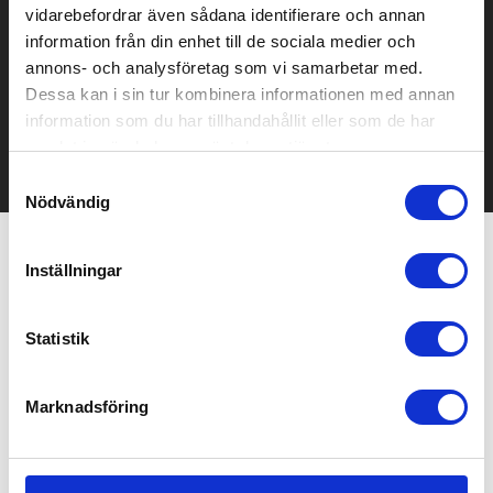
vidarebefordrar även sådana identifierare och annan
Prisuppgift på mailen?
information från din enhet till de sociala medier och
annons- och analysföretag som vi samarbetar med.
Kontakta oss här för att få förslag på produkt och pris över
Dessa kan i sin tur kombinera informationen med annan
mailen.
information som du har tillhandahållit eller som de har
Det går också utmärkt att bara ställa frågor!
samlat in när du har använt deras tjänster.
KONTAKTA OSS
Samtyckesval
Nödvändig
Inställningar
Relaterade produkter
Statistik
Bra pris
Marknadsföring