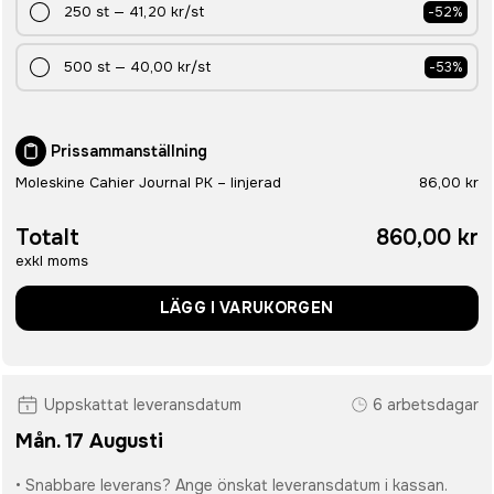
250
st
—
41,20 kr
/st
-
52
%
500
st
—
40,00 kr
/st
-
53
%
Prissammanställning
Moleskine Cahier Journal PK – linjerad
86,00 kr
Totalt
860,00 kr
exkl moms
LÄGG I VARUKORGEN
Uppskattat leveransdatum
6 arbetsdagar
Mån. 17 Augusti
• Snabbare leverans? Ange önskat leveransdatum i kassan.