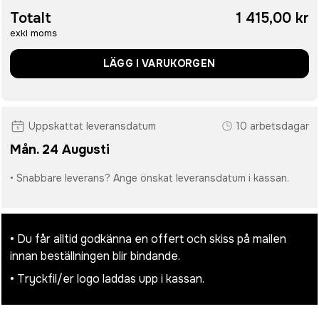
Totalt
1 415,00 kr
exkl moms
LÄGG I VARUKORGEN
Uppskattat leveransdatum
10 arbetsdagar
Mån. 24 Augusti
• Snabbare leverans? Ange önskat leveransdatum i kassan.
• Du får alltid godkänna en offert och skiss på mailen
innan beställningen blir bindande.
• Tryckfil/er logo laddas upp i kassan.