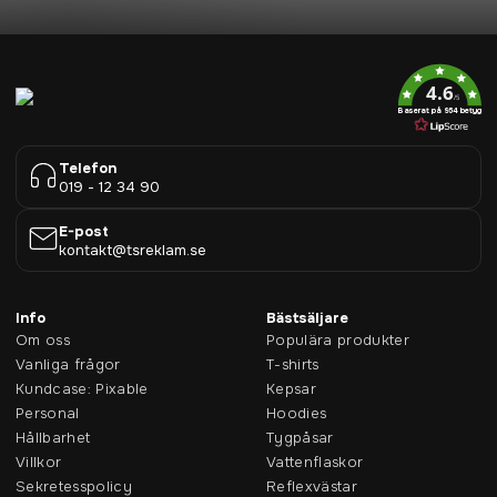
4.6
/5
Baserat på 954 betyg
Telefon
019 - 12 34 90
E-post
kontakt@tsreklam.se
Info
Bästsäljare
Om oss
Populära produkter
Vanliga frågor
T-shirts
Kundcase: Pixable
Kepsar
Personal
Hoodies
Hållbarhet
Tygpåsar
Villkor
Vattenflaskor
Sekretesspolicy
Reflexvästar