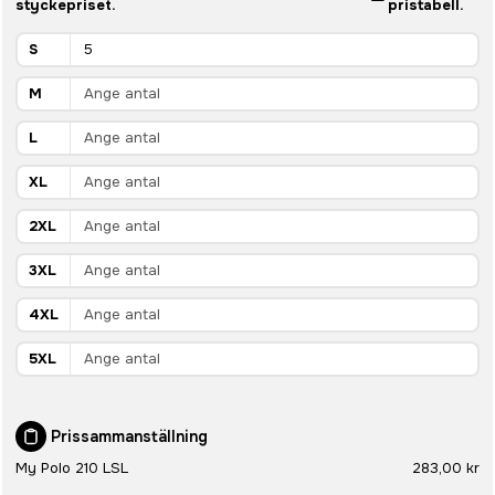
styckepriset.
pristabell.
S
M
L
XL
2XL
3XL
4XL
5XL
Prissammanställning
My Polo 210 LSL
283,00 kr