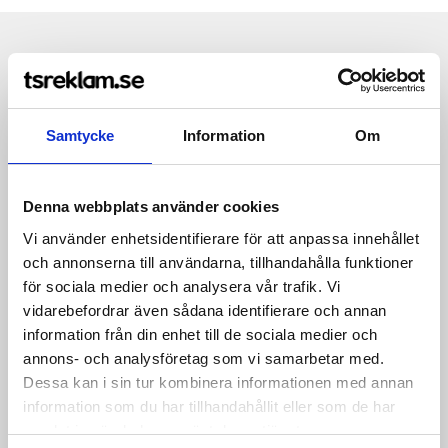
Produktinformation
Specifikationer
Pristabell
Recensioner
(
954
st)
210 g/m²
Samtycke
Information
Om
100% Cotton, pre-shrunk and ring-spun
High density fine piqué
Denna webbplats använder cookies
Sport Grey: 90% Cotton, 10% Viscose; Heather Burgundy,
Vi använder enhetsidentifierare för att anpassa innehållet
Heather Grey Fog, Heather Blue: 80% Cotton; 20% Polyester;
och annonserna till användarna, tillhandahålla funktioner
Heather Tarmac: 60% Cotton, 40% Polyester
för sociala medier och analysera vår trafik. Vi
Soft hand-feel
vidarebefordrar även sådana identifierare och annan
information från din enhet till de sociala medier och
Premium herringbone tape in neck and side vents
annons- och analysföretag som vi samarbetar med.
Long sleeves
Dessa kan i sin tur kombinera informationen med annan
information som du har tillhandahållit eller som de har
Rib knit collar and sleeve cuffs
samlat in när du har använt deras tjänster.
2 button placket