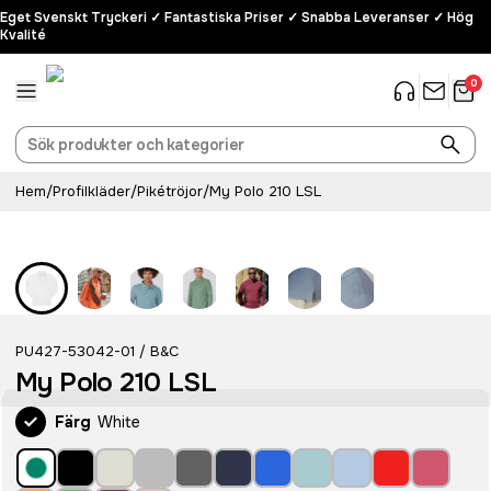
Eget Svenskt Tryckeri ✓ Fantastiska Priser ✓ Snabba Leveranser ✓ Hög
Kvalité
0
Hem
/
Profilkläder
/
Pikétröjor
/
My Polo 210 LSL
PU427-53042-01
B&C
/
My Polo 210 LSL
Färg
White