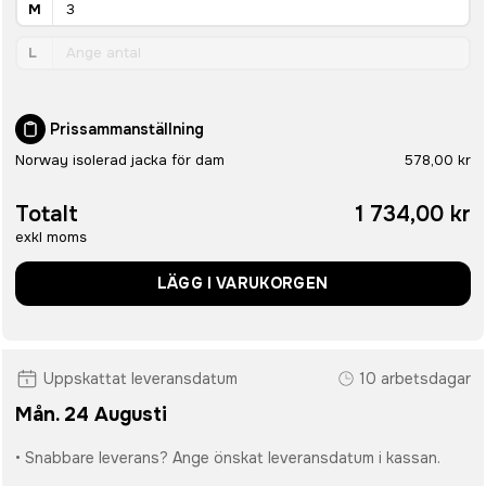
M
L
Prissammanställning
Norway isolerad jacka för dam
578,00 kr
Totalt
1 734,00 kr
exkl moms
LÄGG I VARUKORGEN
Uppskattat leveransdatum
10 arbetsdagar
Mån. 24 Augusti
• Snabbare leverans? Ange önskat leveransdatum i kassan.