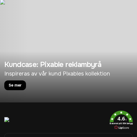
Kundcase: Pixable reklambyrå
Inspireras av vår kund Pixables kollektion
Se mer
4.6
/5
Baserat på 954 betyg