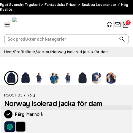
Eget Svenskt Tryckeri ✓ Fantastiska Priser ✓ Snabba Leveranser ✓ Hög
Kvalité
0
Hem
/
Profilkläder
/
Jackor
/
Norway isolerad jacka för dam
R5091-03
Roly
/
Norway isolerad jacka för dam
Färg
Marinblå