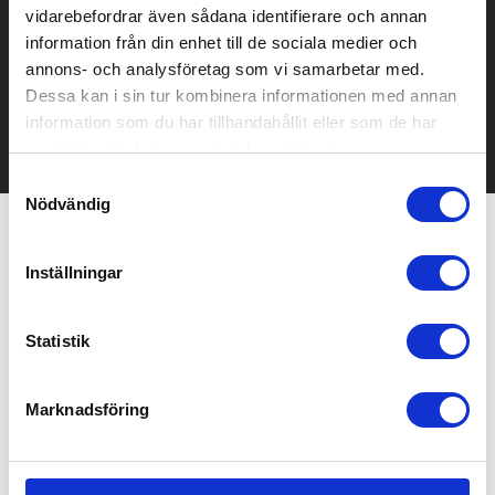
Prisuppgift på mailen?
vidarebefordrar även sådana identifierare och annan
information från din enhet till de sociala medier och
Kontakta oss här för att få förslag på produkt och pris över
annons- och analysföretag som vi samarbetar med.
mailen.
Dessa kan i sin tur kombinera informationen med annan
Det går också utmärkt att bara ställa frågor!
information som du har tillhandahållit eller som de har
KONTAKTA OSS
samlat in när du har använt deras tjänster.
Samtyckesval
Nödvändig
Relaterade produkter
Inställningar
Statistik
Marknadsföring