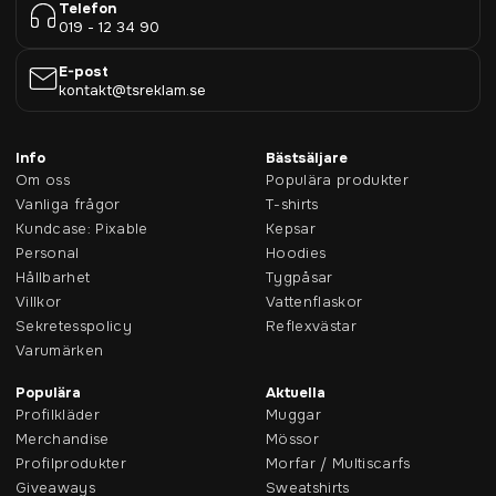
Telefon
019 - 12 34 90
E-post
kontakt@tsreklam.se
Info
Bästsäljare
Om oss
Populära produkter
Vanliga frågor
T-shirts
Kundcase: Pixable
Kepsar
Personal
Hoodies
Hållbarhet
Tygpåsar
Villkor
Vattenflaskor
Sekretesspolicy
Reflexvästar
Varumärken
Populära
Aktuella
Profilkläder
Muggar
Merchandise
Mössor
Profilprodukter
Morfar / Multiscarfs
Giveaways
Sweatshirts