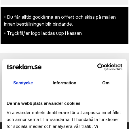
• Du får alltid godkänna en offert och skiss på mailen
innan beställningen blir bindande.
• Tryckfil/er logo laddas upp i kassan.
Produktinformation
Specifikationer
Pristabell
Recensioner
(
954
st)
Samtycke
Information
Om
Quiltad jacka med dunaktig känsla och tight huva för dam.
Omvända dragkedjor med matchande hakskydd. Två
framfickor med dragkedja. Matchande elastisk kant i ärmslut,
fåll och huva. Kontrasterande foder. Förvaringsväska ingår.
Denna webbplats använder cookies
Lätt och vikbart plagg. Figursydd. Vattentålig. Vindtät modell.
Vi använder enhetsidentifierare för att anpassa innehållet
och annonserna till användarna, tillhandahålla funktioner
för sociala medier och analysera vår trafik. Vi