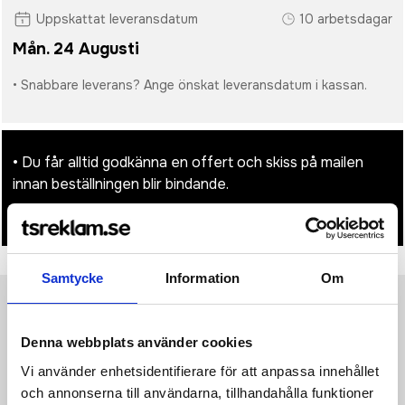
Uppskattat leveransdatum
10 arbetsdagar
Mån. 24 Augusti
• Snabbare leverans? Ange önskat leveransdatum i kassan.
• Du får alltid godkänna en offert och skiss på mailen
innan beställningen blir bindande.
• Tryckfil/er logo laddas upp i kassan.
Samtycke
Information
Om
Produktinformation
Specifikationer
Pristabell
Recensioner
(
954
st)
Denna webbplats använder cookies
Vi använder enhetsidentifierare för att anpassa innehållet
Långärmad t-shirt med 4 knappar i knappslån på herr och 4
kanppar i knappslån på dam.
och annonserna till användarna, tillhandahålla funktioner