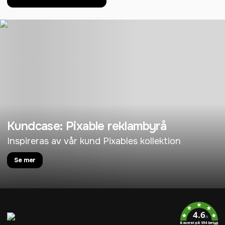
Kundcase: Pixable reklambyrå
Inspireras av vår kund Pixables kollektion
Se mer
4.6
/5
Baserat på 954 betyg