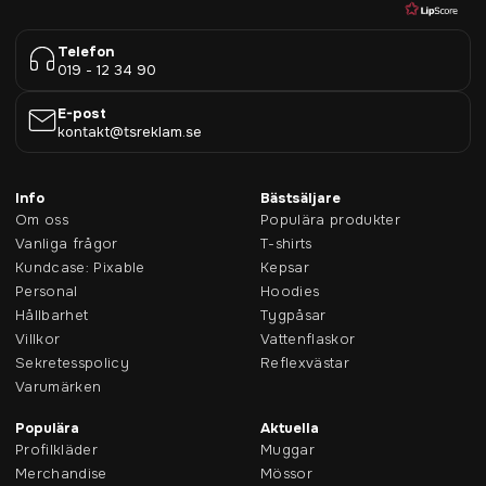
Telefon
019 - 12 34 90
E-post
kontakt@tsreklam.se
Info
Bästsäljare
Om oss
Populära produkter
Vanliga frågor
T-shirts
Kundcase: Pixable
Kepsar
Personal
Hoodies
Hållbarhet
Tygpåsar
Villkor
Vattenflaskor
Sekretesspolicy
Reflexvästar
Varumärken
Populära
Aktuella
Profilkläder
Muggar
Merchandise
Mössor