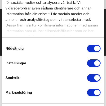
för sociala medier och analysera vår trafik. Vi
vidarebefordrar även sådana identifierare och annan
information från din enhet till de sociala medier och
Prisuppgift på mailen?
annons- och analysföretag som vi samarbetar med.
Dessa kan i sin tur kombinera informationen med annan
Kontakta oss här för att få förslag på produkt och pris över
information som du har tillhandahållit eller som de har
mailen.
Det går också utmärkt att bara ställa frågor!
samlat in när du har använt deras tjänster.
Samtyckesval
KONTAKTA OSS
Nödvändig
Inställningar
Relaterade produkter
Statistik
Bra pris
Recommended
Marknadsföring