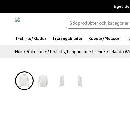
Eget Sv
T-shirts/Kläder
Träningskläder
Kepsar/Mössor
T
Hem
/
Profilkläder
/
T-shirts
/
Långärmade t-shirts
/
Orlando W