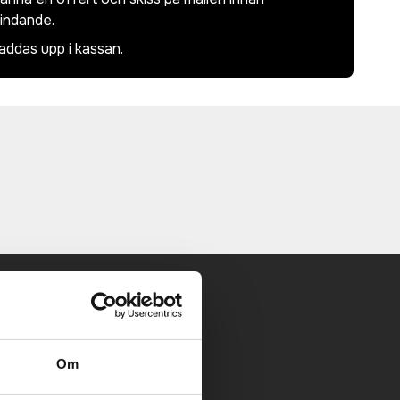
bindande.
laddas upp i kassan.
 mailen.
Om