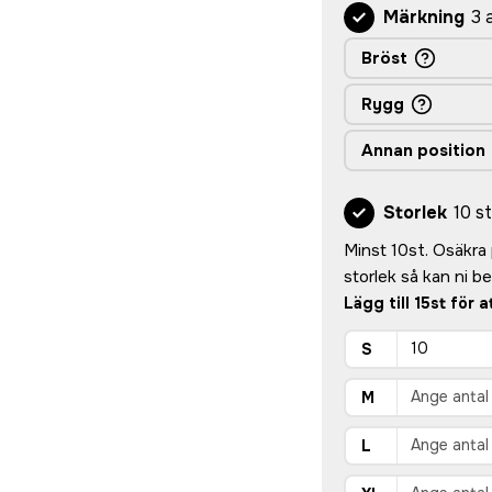
Märkning
3 
Bröst
Rygg
Annan position
Storlek
10 st
Minst 10st. Osäkra p
storlek så kan ni 
Lägg till 15st för 
S
M
L