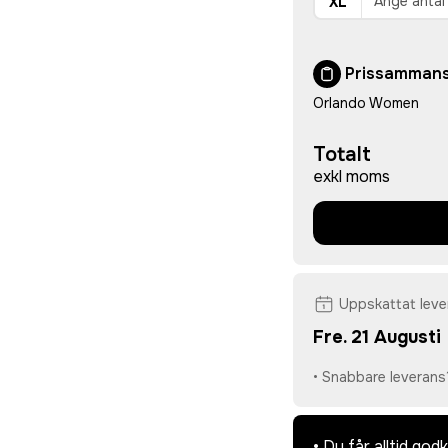
XL
Prissammans
Orlando Women
Totalt
exkl moms
Uppskattat lev
Fre. 21 Augusti
• Snabbare leverans
• Du får alltid go