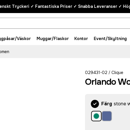
enskt Tryckeri ✓ Fantastiska Priser ✓ Snabba Leveranser ✓ Hög
ygpåsar/Väskor
Muggar/Flaskor
Kontor
Event/Skyltning
omen
029431-02
Clique
/
Orlando W
Färg
stone w