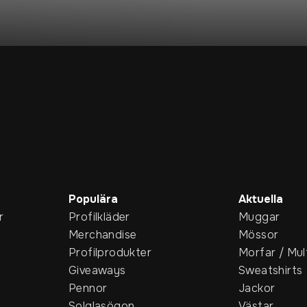
Populära
Aktuella
r
Profilkläder
Muggar
Merchandise
Mössor
Profilprodukter
Morfar / Mul
Giveaways
Sweatshirts
Pennor
Jackor
Solglasögon
Västar