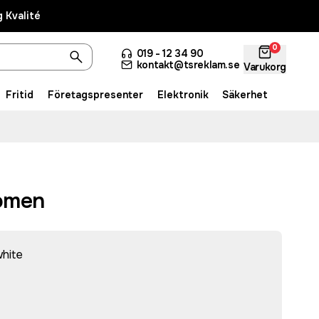
 Kvalité
0
019 - 12 34 90
kontakt@tsreklam.se
Varukorg
Fritid
Företagspresenter
Elektronik
Säkerhet
omen
hite