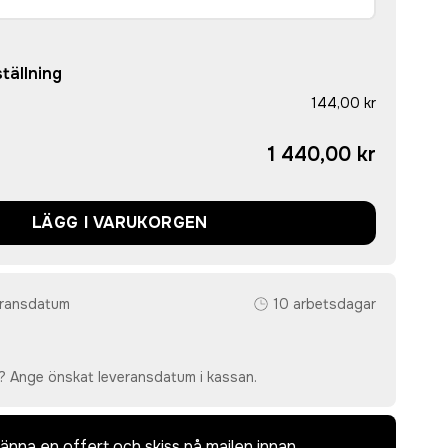
tällning
144,00 kr
1 440,00 kr
LÄGG I VARUKORGEN
eransdatum
10 arbetsdagar
? Ange önskat leveransdatum i kassan.
dkänna en offert och skiss på mailen innan