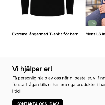
Eco
Extreme långärmad T-shirt för herr
Mens LS In
Vi hjälper er!
Få personlig hjälp av oss när ni beställer, vi fin
första frågan tills ni har era nya produkter i h
i tid!
KONTAKTA OSS IDAG!