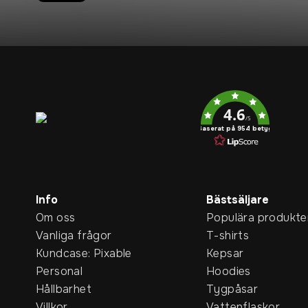
Service rating
4.6
/5
Baserat på 954 betyg
Info
Bästsäljare
Om oss
Populära produkte
Vanliga frågor
T-shirts
Kundcase: Pixable
Kepsar
Personal
Hoodies
Hållbarhet
Tygpåsar
Villkor
Vattenflaskor