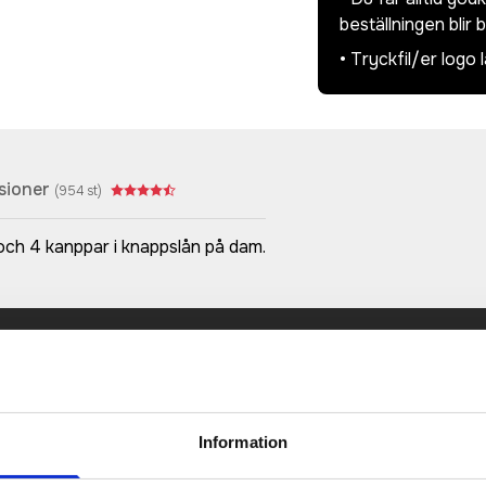
beställningen blir 
• Tryckfil/er logo 
sioner
(
954
st)
och 4 kanppar i knappslån på dam.
Prisuppgift på mailen?
a oss här för att få förslag på produkt och pris över
Det går också utmärkt att bara ställa frågor!
Information
KONTAKTA OSS