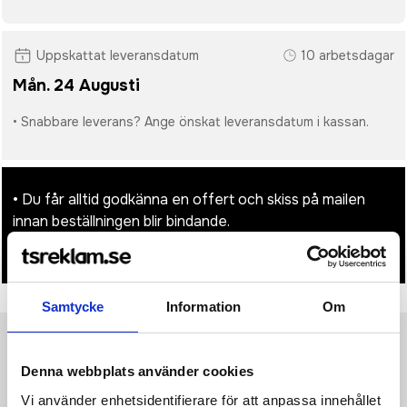
Uppskattat leveransdatum
10 arbetsdagar
Mån. 24 Augusti
• Snabbare leverans? Ange önskat leveransdatum i kassan.
• Du får alltid godkänna en offert och skiss på mailen
innan beställningen blir bindande.
• Tryckfil/er logo laddas upp i kassan.
Samtycke
Information
Om
Produktinformation
Specifikationer
Pristabell
Recensioner
(
954
st)
Denna webbplats använder cookies
Vi använder enhetsidentifierare för att anpassa innehållet