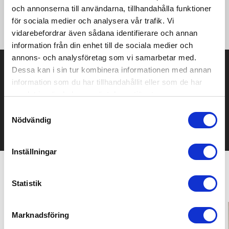
·220 g/m² ·100% Cotton ·Men's shirt made of smooth cotton
och annonserna till användarna, tillhandahålla funktioner
·Wide, high and ribbed crew neck ·Dropped shoulders
för sociala medier och analysera vår trafik. Vi
·Oversized fit
vidarebefordrar även sådana identifierare och annan
information från din enhet till de sociala medier och
annons- och analysföretag som vi samarbetar med.
Prisuppgift på mailen?
Dessa kan i sin tur kombinera informationen med annan
information som du har tillhandahållit eller som de har
Kontakta oss här för att få förslag på produkt och pris över
samlat in när du har använt deras tjänster.
mailen.
Det går också utmärkt att bara ställa frågor!
Samtyckesval
Nödvändig
KONTAKTA OSS
Inställningar
Relaterade produkter
Statistik
Bästsäljare
Bästsäljare
Marknadsföring