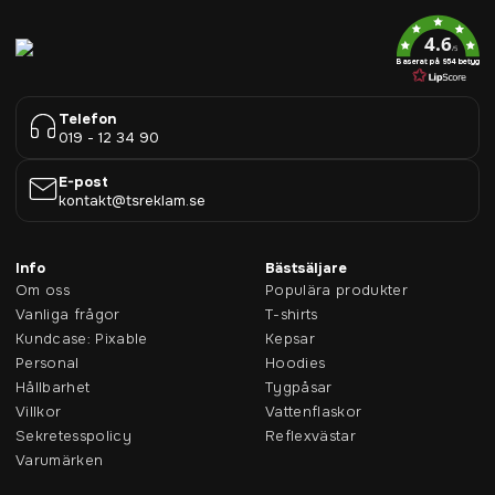
4.6
/5
Baserat på 954 betyg
Telefon
019 - 12 34 90
E-post
kontakt@tsreklam.se
Info
Bästsäljare
Om oss
Populära produkter
Vanliga frågor
T-shirts
Kundcase: Pixable
Kepsar
Personal
Hoodies
Hållbarhet
Tygpåsar
Villkor
Vattenflaskor
Sekretesspolicy
Reflexvästar
Varumärken